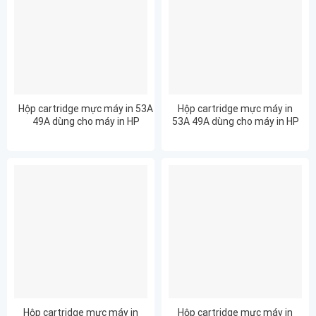
Hộp cartridge mực máy in 53A
Hộp cartridge mực máy in
49A dùng cho máy in HP
53A 49A dùng cho máy in HP
LaserJet 1320/1320N/
LaserJet 1320N
1320TN/3390MFP/3392MFP/
P2014/P2015/M2727 Canon
LBP-
3300/3360/3310/3370/1320nw
Hộp cartridge mực máy in
Hộp cartridge mực máy in