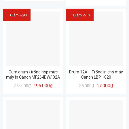
Canon 3300, .Hp1020
Giảm -29%
Giảm -51%
Cụm drum /trống hộp mực
Drum 12A – Trống in cho máy
máy in Canon MF264DW/ 32A
Canon LBP 1020
/ MF264– CHẤT LƯỢNG- IN
195.000
₫
17.000
₫
275.000
₫
35.000
₫
ĐẸP – MỚI 100%