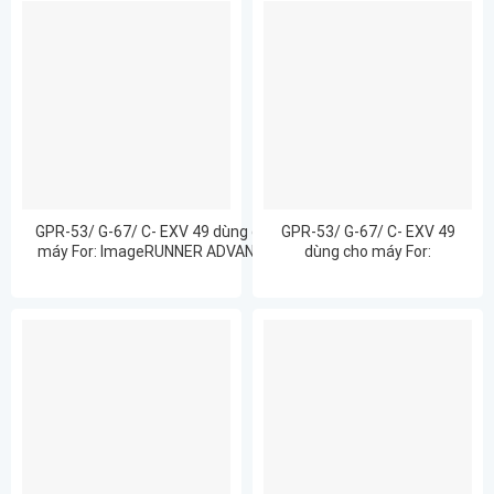
GPR-53/ G-67/ C- EXV 49 dùng cho
GPR-53/ G-67/ C- EXV 49
máy For: ImageRUNNER ADVANCE
dùng cho máy For:
C3325/C3320/C3320L/C3330/C3020/
ImageRUNNER ADVANCE
C3520/C3525/C3530/C3025/C3125/
C3330
C31201