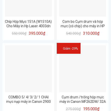
Chíp Hộp Mực 151A (W1510A)
Com bo Cụm drum và hộp
Cho Máy in Hp Laser 4003dn
mực (có chip) cho máy in HP
M102w, MFP M130fn, MFP
395.000
₫
310.000
₫
550.000
₫
540.000
₫
M130fw hàng nhập khẩu mới
100% (17A và 19A) in rõ đẹp
Giảm -29%
COMBO 5/ 4/ 3/ 2/ 1 CHAI
Cụm drum /trống hộp mực
mực nạp máy in Canon 2900
máy in Canon MF262DW/ 32A
(GM76-80g) đa năng siêu
– CHẤT LƯỢNG- IN ĐẸP – MỚI
195.000
₫
275.000
₫
đậm nét đẹp cho máy in
100%