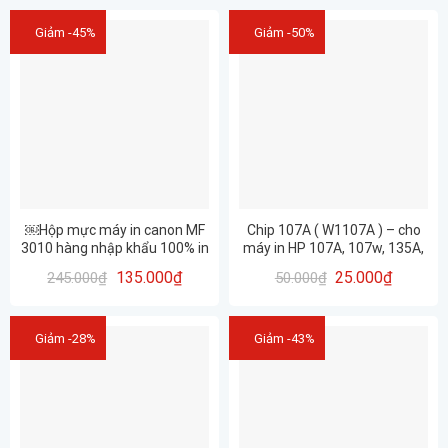
Giảm -45%
Giảm -50%
￼Hộp mực máy in canon MF
Chip 107A ( W1107A ) – cho
3010 hàng nhập khẩu 100% in
máy in HP 107A, 107w, 135A,
siêu nét, đẹp rõ (325/85A)
M135w, 137fnw
135.000
₫
25.000
₫
245.000
₫
50.000
₫
Giảm -28%
Giảm -43%