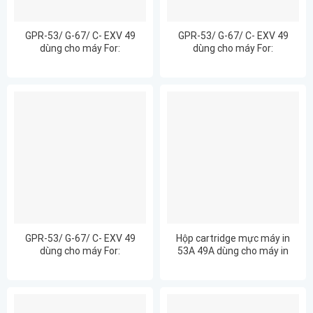
GPR-53/ G-67/ C- EXV 49
GPR-53/ G-67/ C- EXV 49
dùng cho máy For:
dùng cho máy For:
ImageRUNNER ADVANCE
ImageRUNNER ADVANCE
C3520
C3525
GPR-53/ G-67/ C- EXV 49
Hộp cartridge mực máy in
dùng cho máy For:
53A 49A dùng cho máy in
ImageRUNNER ADVANCE
Canon 3300 HP 2015 2015N
C3530
2015DN 2015D 1160 1320
1320N