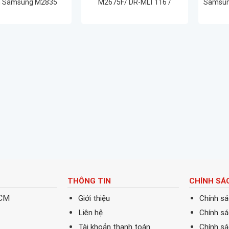
n Samsung M2835
M2675F/ DR-MLT116 /
Samsun
2825 M2675 M2876
D116S/ D116 chất lượng in
2165w 
khẩu mới 100% CHẤT
đẹp rõ nét
3406FW
ƯỢNG IN ĐẸP
THÔNG TIN
CHÍNH SÁ
HCM
Giới thiệu
Chính s
Liên hệ
Chính s
Tài khoản thanh toán
Chính sá