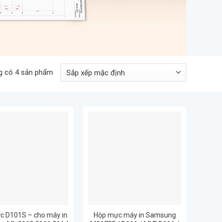
g có 4 sản phẩm
c D101S – cho máy in
Hộp mực máy in Samsung