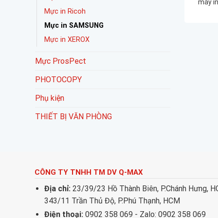
máy i
M2628 M
Mực in Ricoh
– Nhập 
Mực in SAMSUNG
L
Mực in XEROX
Mực ProsPect
PHOTOCOPY
Phụ kiện
THIẾT BỊ VĂN PHÒNG
CÔNG TY TNHH TM DV Q-MAX
Địa chỉ:
23/39/23 Hồ Thành Biên, P.Chánh Hưng, 
343/11 Trần Thủ Độ, P.Phú Thạnh, HCM
Điện thoại:
0902 358 069 - Zalo: 0902 358 069