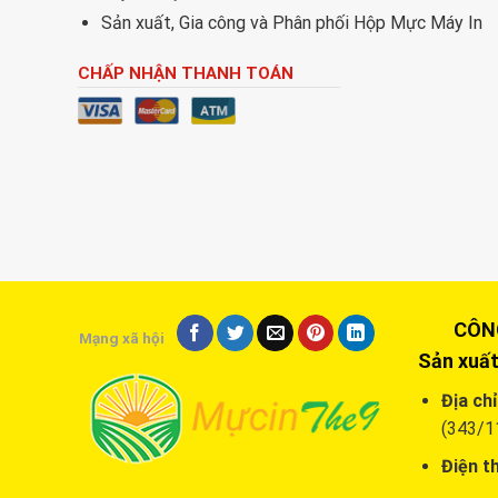
Sản xuất, Gia công và Phân phối Hộp Mực Máy In
CHẤP NHẬN THANH TOÁN
CÔNG T
Mạng xã hội
Sản xuất
Địa chỉ
(343/1
Điện th