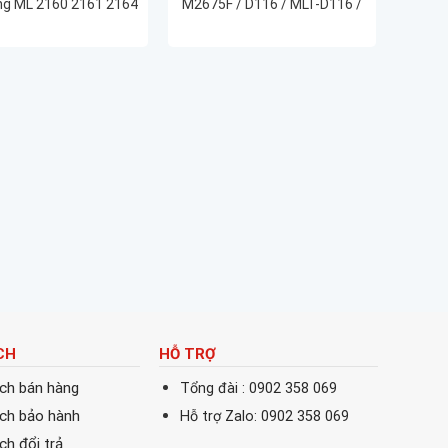
g ML 2160 2161 2164
M2675F / D116 / MLT-D116 /
SCX 3400 3401 3405F
D116S chất lượng in đẹp rõ
 | Mực in D101S Chất
nét
lượng cao
CH
HỖ TRỢ
ách bán hàng
Tổng đài : 0902 358 069
ách bảo hành
Hỗ trợ Zalo: 0902 358 069
ch đổi trả