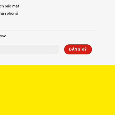
ách bảo mật
phân phối sỉ
nhất