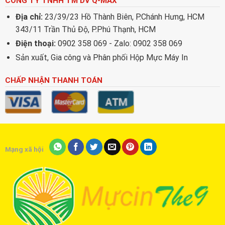
CÔNG TY TNHH TM DV Q-MAX
Địa chỉ:
23/39/23 Hồ Thành Biên, P.Chánh Hưng, HCM
343/11 Trần Thủ Độ, P.Phú Thạnh, HCM
Điện thoại:
0902 358 069 - Zalo: 0902 358 069
Sản xuất, Gia công và Phân phối Hộp Mực Máy In
CHẤP NHẬN THANH TOÁN
Mạng xã hội