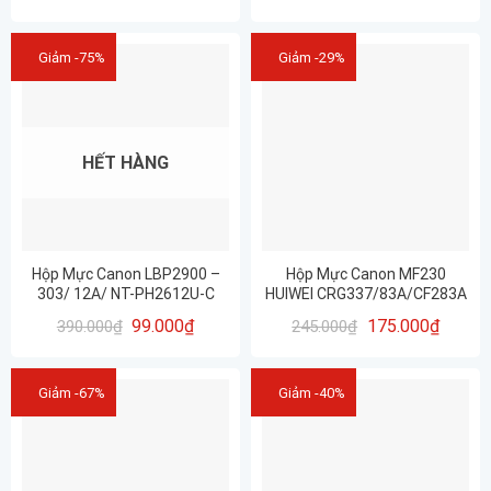
hành 12 tháng
Giảm -75%
Giảm -29%
HẾT HÀNG
Hộp Mực Canon LBP2900 –
Hộp Mực Canon MF230
303/ 12A/ NT-PH2612U-C
HUIWEI CRG337/83A/CF283A
(Cartridge 12A – 303)
Chính Hãng In Đẹp
99.000
₫
175.000
₫
390.000
₫
245.000
₫
Giảm -67%
Giảm -40%