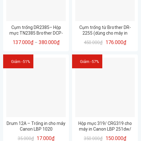
Cụm trống DR2385– Hộp
Cụm trống từ Brother DR-
mực TN2385 Brother DCP-
2255 (dùng cho máy in
L2520D – Nhập khẩu mới, in
Brother MFC-7860DW)
137.000
₫
380.000
₫
176.000
₫
–
450.000
₫
sắc nét từng chi tiết
Giảm -51%
Giảm -57%
Drum 12A – Trống in cho máy
Hộp mực 319/ CRG319 cho
Canon LBP 1020
máy in Canon LBP 251dw/
252dw/ 253dw/ 05A/ 80A
17.000
₫
150.000
₫
35.000
₫
350.000
₫
mới 100%- Full hộp – Bảo