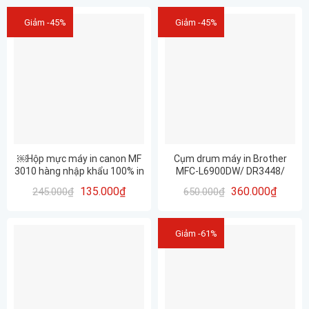
Giảm -45%
Giảm -45%
￼Hộp mực máy in canon MF
Cụm drum máy in Brother
3010 hàng nhập khẩu 100% in
MFC-L6900DW/ DR3448/
siêu nét, đẹp rõ (325/85A)
DR820/ DR-3455/ DR3455/
135.000
₫
360.000
₫
245.000
₫
650.000
₫
DR-3448/ DR-820
Giảm -61%