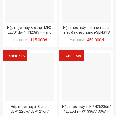
Hộp mực máy Brother MFC-
Hộp mực máy in Canon laser
L2701dw / TN2385 – Hàng
màu đa chức năng i-SENSYS
nhập khẩu mới 100% Giá sốc
MF655Cdw/ CRG067BK,
115.000
₫
450.000
₫
350.000
₫
750.000
₫
CRG067C, CRG067Y,
CRG067M ĐÃ CÓ CHÍP SẴN –
CHÍNH HÃNG PROSPECT
Giảm -44%
Giảm -53%
Hộp mực máy in Canon
Hộp mực máy in HP 42623dn/
LBP122dw/ LBP121dn/
42625dn – W1336A/ 336A –