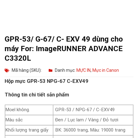
GPR-53/ G-67/ C- EXV 49 dùng cho
máy For: ImageRUNNER ADVANCE
C3320L
Mã hàng (SKU):
Danh mục:
MỰC IN
,
Mực in Canon
Hộp mực GPR-53 NPG-67 C-EXV49
Thông tin chi tiết sản phẩm
Moel không.
GPR-53 / NPG-67 / C-EXV49
Màu sắc
Đen / Lục lam / Vàng / Đỏ tươi
Khối lượng trang giấy
BK: 36000 trang, Màu: 19000 trang