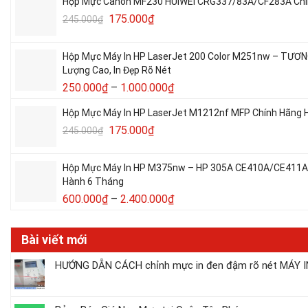
Hộp Mực Canon MF230 HUIWEI CRG337/83A/CF283A Chín
175.000
₫
245.000
₫
Hộp Mực Máy In HP LaserJet 200 Color M251nw – TƯƠ
Lượng Cao, In Đẹp Rõ Nét
250.000
₫
–
1.000.000
₫
Hộp Mực Máy In HP LaserJet M1212nf MFP Chính Hãng H
175.000
₫
245.000
₫
Hộp Mực Máy In HP M375nw – HP 305A CE410A/CE411A/C
Hành 6 Tháng
600.000
₫
–
2.400.000
₫
Bài viết mới
HƯỚNG DẪN CÁCH chỉnh mực in đen đậm rõ nét MÁY IN