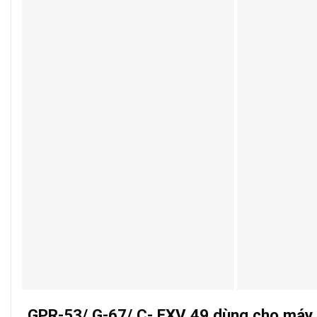
GPR-53/ G-67/ C- EXV 49 dùng cho má