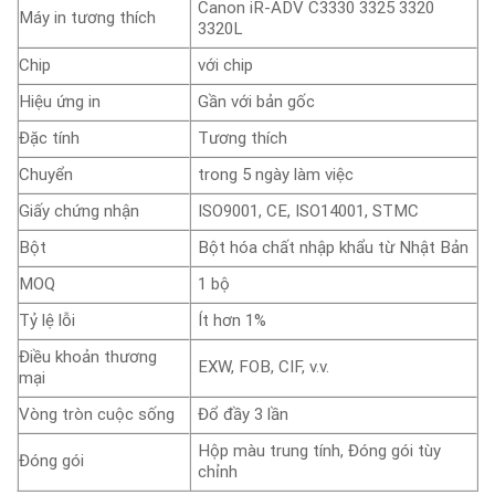
Canon iR-ADV C3330 3325 3320
Máy in tương thích
3320L
Chip
với chip
Hiệu ứng in
Gần với bản gốc
Đặc tính
Tương thích
Chuyển
trong 5 ngày làm việc
Giấy chứng nhận
ISO9001, CE, ISO14001, STMC
Bột
Bột hóa chất nhập khẩu từ Nhật Bản
MOQ
1 bộ
Tỷ lệ lỗi
Ít hơn 1%
Điều khoản thương
EXW, FOB, CIF, v.v.
mại
Vòng tròn cuộc sống
Đổ đầy 3 lần
Hộp màu trung tính, Đóng gói tùy
Đóng gói
chỉnh