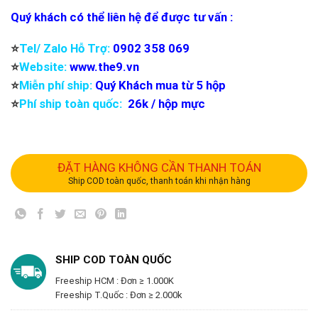
Quý khách có thể liên hệ để được tư vấn :
⭐️
Tel/ Zalo Hỗ Trợ:
0902 358 069
⭐️
Website:
www.the9.vn
⭐️
Miễn phí ship:
Quý Khách mua từ 5 hộp
⭐️
Phí ship toàn quốc:
26k / hộp mực
ĐẶT HÀNG KHÔNG CẦN THANH TOÁN
Ship COD toàn quốc, thanh toán khi nhận hàng
SHIP COD TOÀN QUỐC
Freeship HCM : Đơn ≥ 1.000K
Freeship T.Quốc : Đơn ≥ 2.000k