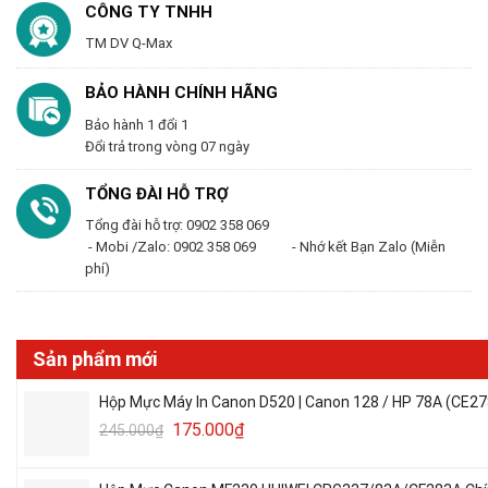
CÔNG TY TNHH
TM DV Q-Max
BẢO HÀNH CHÍNH HÃNG
Bảo hành 1 đổi 1
Đổi trả trong vòng 07 ngày
TỔNG ĐÀI HỖ TRỢ
Tổng đài hỗ trợ: 0902 358 069
- Mobi /Zalo: 0902 358 069 - Nhớ kết Bạn Zalo (Miễn
phí)
Sản phẩm mới
Hộp Mực Máy In Canon D520 | Canon 128 / HP 78A (CE27
175.000
₫
245.000
₫