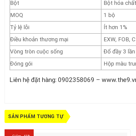
Bột
Bột hóa chấ
MOQ
1 bộ
Tỷ lệ lỗi
Ít hơn 1%
Điều khoản thương mại
EXW, FOB, CIF
Vòng tròn cuộc sống
Đổ đầy 3 lần
Đóng gói
Hộp màu trun
Liên hệ đặt hàng: 0902358069 – www.the9.v
SẢN PHẨM TƯƠNG TỰ