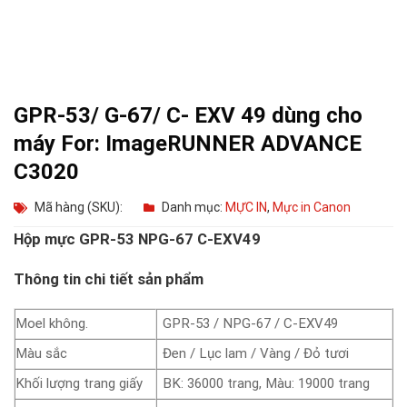
GPR-53/ G-67/ C- EXV 49 dùng cho
máy For: ImageRUNNER ADVANCE
C3020
Mã hàng (SKU):
Danh mục:
MỰC IN
,
Mực in Canon
Hộp mực GPR-53 NPG-67 C-EXV49
Thông tin chi tiết sản phẩm
Moel không.
GPR-53 / NPG-67 / C-EXV49
Màu sắc
Đen / Lục lam / Vàng / Đỏ tươi
Khối lượng trang giấy
BK: 36000 trang, Màu: 19000 trang