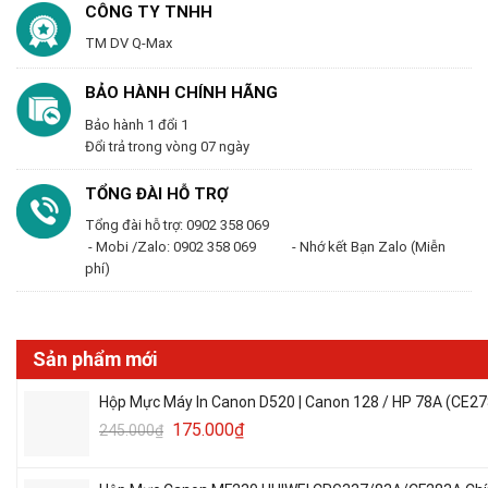
CÔNG TY TNHH
TM DV Q-Max
BẢO HÀNH CHÍNH HÃNG
Bảo hành 1 đổi 1
Đổi trả trong vòng 07 ngày
TỔNG ĐÀI HỖ TRỢ
Tổng đài hỗ trợ: 0902 358 069
- Mobi /Zalo: 0902 358 069 - Nhớ kết Bạn Zalo (Miễn
phí)
Sản phẩm mới
Hộp Mực Máy In Canon D520 | Canon 128 / HP 78A (CE27
175.000
₫
245.000
₫