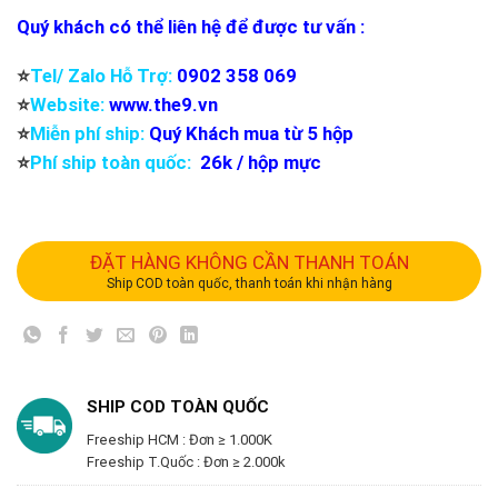
Quý khách có thể liên hệ để được tư vấn :
⭐️
Tel/ Zalo Hỗ Trợ:
0902 358 069
⭐️
Website:
www.the9.vn
⭐️
Miễn phí ship:
Quý Khách mua từ 5 hộp
⭐️
Phí ship toàn quốc:
26k / hộp mực
ĐẶT HÀNG KHÔNG CẦN THANH TOÁN
Ship COD toàn quốc, thanh toán khi nhận hàng
SHIP COD TOÀN QUỐC
Freeship HCM : Đơn ≥ 1.000K
Freeship T.Quốc : Đơn ≥ 2.000k