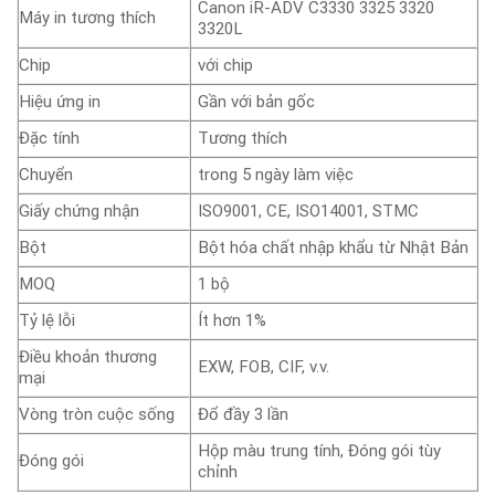
Canon iR-ADV C3330 3325 3320
Máy in tương thích
3320L
Chip
với chip
Hiệu ứng in
Gần với bản gốc
Đặc tính
Tương thích
Chuyển
trong 5 ngày làm việc
Giấy chứng nhận
ISO9001, CE, ISO14001, STMC
Bột
Bột hóa chất nhập khẩu từ Nhật Bản
MOQ
1 bộ
Tỷ lệ lỗi
Ít hơn 1%
Điều khoản thương
EXW, FOB, CIF, v.v.
mại
Vòng tròn cuộc sống
Đổ đầy 3 lần
Hộp màu trung tính, Đóng gói tùy
Đóng gói
chỉnh