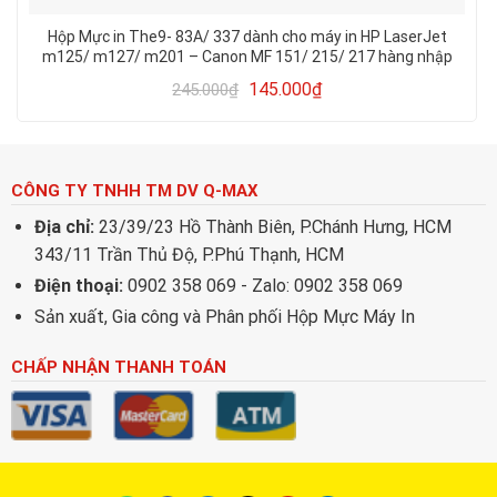
Hộp Mực in The9- 83A/ 337 dành cho máy in HP LaserJet
m125/ m127/ m201 – Canon MF 151/ 215/ 217 hàng nhập
khẩu mới 100% in đẹp
145.000
₫
245.000
₫
CÔNG TY TNHH TM DV Q-MAX
Địa chỉ:
23/39/23 Hồ Thành Biên, P.Chánh Hưng, HCM
343/11 Trần Thủ Độ, P.Phú Thạnh, HCM
Điện thoại:
0902 358 069 - Zalo: 0902 358 069
Sản xuất, Gia công và Phân phối Hộp Mực Máy In
CHẤP NHẬN THANH TOÁN