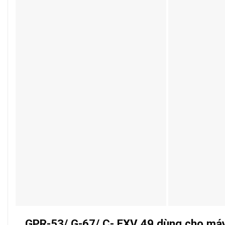
GPR-53/ G-67/ C- EXV 49 dùng cho m