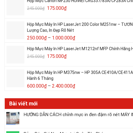
Hộp Mực Canon MF230 HUIWEI CRG337/83A/CF283A Chín
175.000
₫
245.000
₫
Hộp Mực Máy In HP LaserJet 200 Color M251nw – TƯƠ
Lượng Cao, In Đẹp Rõ Nét
250.000
₫
–
1.000.000
₫
Hộp Mực Máy In HP LaserJet M1212nf MFP Chính Hãng H
175.000
₫
245.000
₫
Hộp Mực Máy In HP M375nw – HP 305A CE410A/CE411A/C
Hành 6 Tháng
600.000
₫
–
2.400.000
₫
Bài viết mới
HƯỚNG DẪN CÁCH chỉnh mực in đen đậm rõ nét MÁY IN