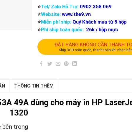
⭐️
Tel/ Zalo Hỗ Trợ:
0902 358 069
⭐️
Website:
www.the9.vn
⭐️
Miễn phí ship:
Quý Khách mua từ 5 hộp
⭐️
Phí ship toàn quốc:
26k / hộp mực
ĐẶT HÀNG KHÔNG CẦN THANH T
Ship COD toàn quốc, thanh toán khi nhận hà
ẬN
THÔNG TIN THÊM
53A 49A dùng cho máy in HP LaserJ
1320
 bên trong