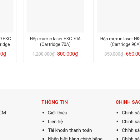
9 HKC-
Hộp mực in laser HKC 70A
Hộp mực in laser H
ridge
(Cartridge 70A)
(Cartridge 90A
00
₫
800.000
₫
660.0
1.200.000
₫
850.000
₫
THÔNG TIN
CHÍNH SÁ
HCM
Giới thiệu
Chính s
Liên hệ
Chính s
Tài khoản thanh toán
Chính sá
Nhận biết hàng chính hãng
Chính s