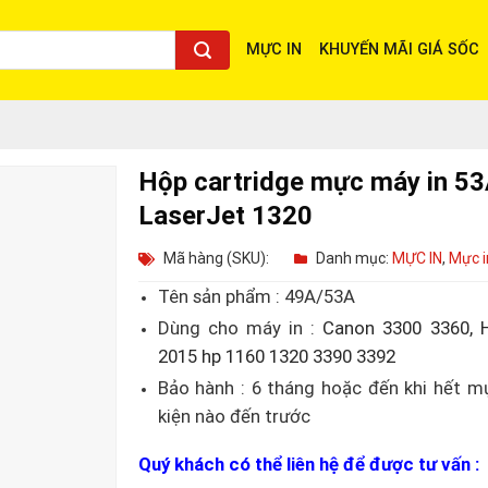
MỰC IN
KHUYẾN MÃI GIÁ SỐC
Hộp cartridge mực máy in 53
LaserJet 1320
Mã hàng (SKU):
Danh mục:
MỰC IN
,
Mực i
Tên sản phẩm : 49A/53A
Dùng cho máy in :
Canon 3300 3360, 
2015 hp 1160 1320 3390 3392
Bảo hành : 6 tháng hoặc đến khi hết m
kiện nào đến trước
Quý khách có thể liên hệ để được tư vấn :