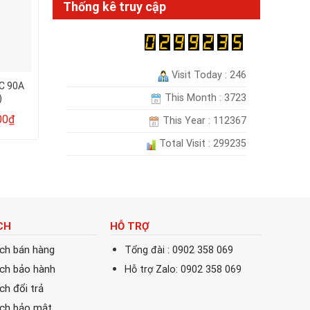
Thống kê truy cập
Visit Today : 246
KC 90A
Hộp mực in laser The9 HKC-
Hộp mực in laser Th
This Month : 3723
)
36A / HKC-313 (Cartridge
85A / HKC-325 (Car
36A – 313)
85A -325)
00
₫
320.000
₫
300.0
430.000
₫
450.000
₫
This Year : 112367
Total Visit : 299235
CH
HỖ TRỢ
ách bán hàng
Tổng đài : 0902 358 069
ách bảo hành
Hỗ trợ Zalo: 0902 358 069
ch đổi trả
ách bảo mật