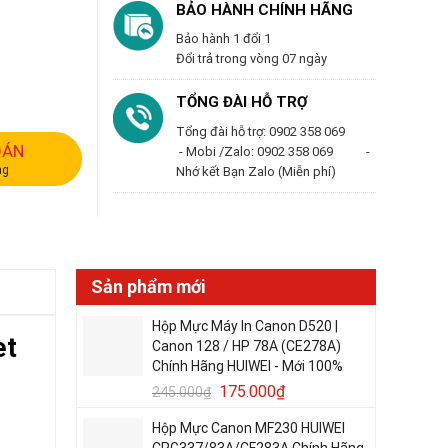
BẢO HÀNH CHÍNH HÃNG
Bảo hành 1 đổi 1
Đổi trả trong vòng 07 ngày
TỔNG ĐÀI HỖ TRỢ
Tổng đài hỗ trợ: 0902 358 069
OÁN
- Mobi /Zalo: 0902 358 069 -
ng
Nhớ kết Bạn Zalo (Miễn phí)
Sản phẩm mới
Hộp Mực Máy In Canon D520 |
et
Canon 128 / HP 78A (CE278A)
Chính Hãng HUIWEI - Mới 100%
175.000
₫
245.000
₫
Hộp Mực Canon MF230 HUIWEI
CRG337/83A/CF283A Chính Hãng