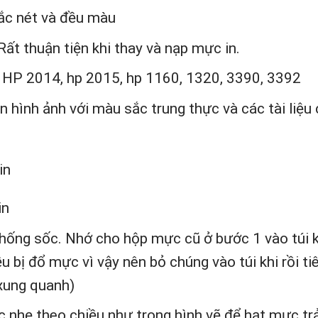
sắc nét và đều màu
ất thuận tiện khi thay và nạp mực in.
 HP 2014, hp 2015, hp 1160, 1320, 3390, 3392
In hình ảnh với màu sắc trung thực và các tài liệu
in
in
chống sốc. Nhớ cho hộp mực cũ ở bước 1 vào túi k
 bị đổ mực vì vậy nên bỏ chúng vào túi khi rồi ti
 xung quanh)
 nhẹ theo chiều như trong hình vẽ để hạt mực trả