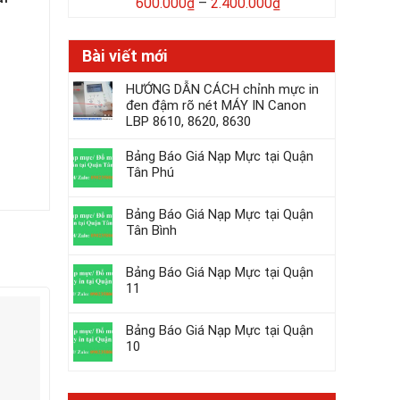
600.000
₫
–
2.400.000
₫
Bài viết mới
HƯỚNG DẪN CÁCH chỉnh mực in
đen đậm rõ nét MÁY IN Canon
LBP 8610, 8620, 8630
Bảng Báo Giá Nạp Mực tại Quận
Tân Phú
Bảng Báo Giá Nạp Mực tại Quận
Tân Bình
Bảng Báo Giá Nạp Mực tại Quận
11
Giảm -26%
Giảm -33%
Bảng Báo Giá Nạp Mực tại Quận
10