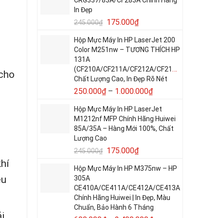
In Đẹp
175.000
₫
245.000
₫
Hộp Mực Máy In HP LaserJet 200
Color M251nw – TƯƠNG THÍCH HP
131A
(CF210A/CF211A/CF212A/CF213A)
 cho
Chất Lượng Cao, In Đẹp Rõ Nét
250.000
₫
–
1.000.000
₫
Hộp Mực Máy In HP LaserJet
M1212nf MFP Chính Hãng Huiwei
85A/35A – Hàng Mới 100%, Chất
Lượng Cao
175.000
₫
245.000
₫
hí
Hộp Mực Máy In HP M375nw – HP
êu
305A
CE410A/CE411A/CE412A/CE413A
Chính Hãng Huiwei | In Đẹp, Màu
Chuẩn, Bảo Hành 6 Tháng
i