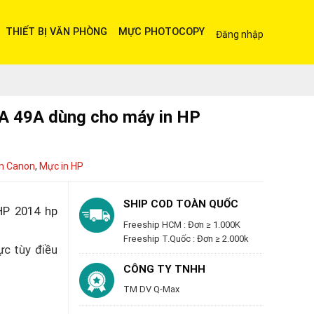
THIẾT BỊ VĂN PHÒNG
MỰC PHOTOCOPY
Đăng nhập
A 49A dùng cho máy in HP
n Canon
,
Mực in HP
SHIP COD TOÀN QUỐC
HP 2014 hp
Freeship HCM : Đơn ≥ 1.000K
Freeship T.Quốc : Đơn ≥ 2.000k
ực tùy điều
CÔNG TY TNHH
TM DV Q-Max