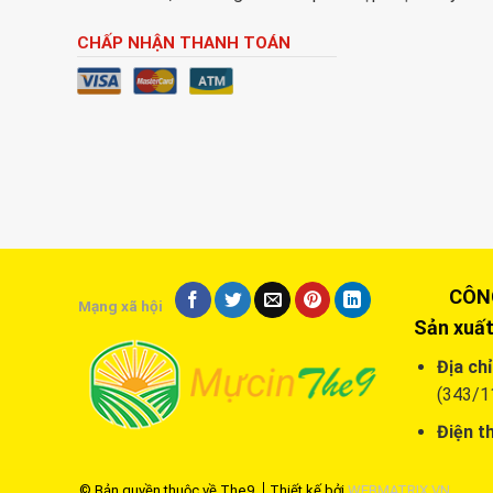
CHẤP NHẬN THANH TOÁN
CÔNG T
Mạng xã hội
Sản xuất
Địa chỉ
(343/1
Điện th
© Bản quyền thuộc về The9
Thiết kế bởi
WEBMATRIX.VN