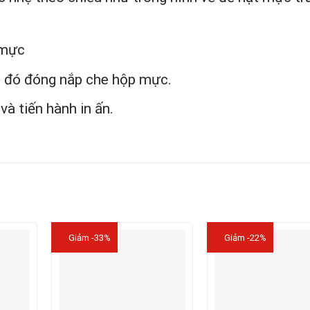
 mực
u đó đóng nắp che hộp mực.
và tiến hành in ấn.
Giảm -33%
Giảm -22%