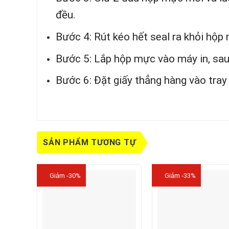
đều.
Bước 4: Rút kéo hết seal ra khỏi hộp
Bước 5: Lắp hộp mực vào máy in, sa
Bước 6: Đặt giấy thẳng hàng vào tray 
SẢN PHẨM TƯƠNG TỰ
Giảm -30%
Giảm -33%