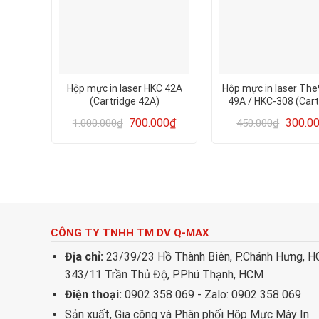
Hộp mực in laser HKC 42A
Hộp mực in laser The
(Cartridge 42A)
49A / HKC-308 (Cart
49A -308)
700.000
₫
300.0
1.000.000
₫
450.000
₫
CÔNG TY TNHH TM DV Q-MAX
Địa chỉ:
23/39/23 Hồ Thành Biên, P.Chánh Hưng, 
343/11 Trần Thủ Độ, P.Phú Thạnh, HCM
Điện thoại:
0902 358 069 - Zalo: 0902 358 069
Sản xuất, Gia công và Phân phối Hộp Mực Máy In