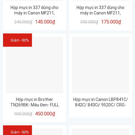
Hộp mực in 337 dùng cho
Hộp mực in 337 dùng cho
máy in Canon MF211,
máy in Canon MF211,
MF221D, MF215, MF232,
MF221D, MF215, MF232,
145.000
₫
175.000
₫
245.000
₫
350.000
₫
MF240, MF241D, 247DW 83A
MF240, MF241D, 247DW 83A
CHÍNH HÃNG HUIWEI – DRUM
CHÍNH HÃNG PROSPECT –
MITSU – CHẤT LƯỢNG- IN
DRUM MITSU – CHẤT
ĐẸP – MỚI 100%
LƯỢNG- IN ĐẸP – MỚI 100%
Giảm -50%
Hộp mực in Brother
Hộp mực in Canon LBP841C/
TN269BK- Màu Đen- FULL
842C/ 843Ci/ 9520C/ CRG-
CHÍP- cho máy in Brother
335BK/ CRG-335CY/ CRG-
450.000
₫
900.000
₫
MFC-L8340CDW
335YL/ CRG-335MG
Giảm -50%