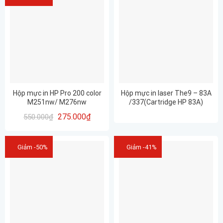
Hộp mực in HP Pro 200 color
Hộp mực in laser The9 – 83A
M251nw/ M276nw
/337(Cartridge HP 83A)
275.000
₫
550.000
₫
Giảm -50%
Giảm -41%