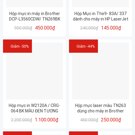
Hộp mực in máy in Brother
Hộp Mực in The9- 83A/ 337
DCP-L3560CDW/ TN269BK
dành cho máy in HP LaserJet
MÀU ĐEN – IN ĐẸP RÕ NÉT
m125/ m127/ m201 – Canon
450.000
₫
145.000
₫
900.000
₫
245.000
₫
MF 151/ 215/ 217 hàng nhập
khẩu mới 100% in đẹp
Giảm -50%
Giảm -44%
Hộp mực in W2120A / CRG-
Hộp mực laser màu TN263
064 BK MÀU ĐEN TƯƠNG
dùng cho máy in Brother
THÍCH – dùng cho Máy in HP
L3230DN, L3551CDW,
1.100.000
₫
250.000
₫
2.200.000
₫
450.000
₫
M555dn, M555x, M554dn,
L3750CDW Full hộp ( MÀU ĐỎ
MFP M578f, MFP M578dn,
)
MFP M578z, MFP M578c