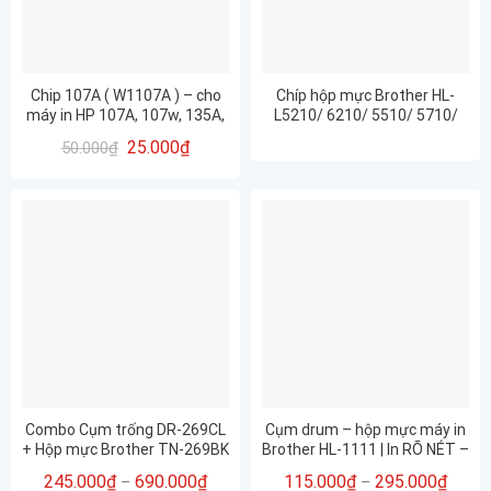
Chip 107A ( W1107A ) – cho
Chíp hộp mực Brother HL-
máy in HP 107A, 107w, 135A,
L5210/ 6210/ 5510/ 5710/
M135w, 137fnw
5715/ TN3608XXL 11K
25.000
₫
50.000
₫
Combo Cụm trống DR-269CL
Cụm drum – hộp mực máy in
+ Hộp mực Brother TN-269BK
Brother HL-1111 | In RÕ NÉT –
(Màu Đen) – FULL CHIP –
Giá tốt tại The9.vn
245.000
₫
690.000
₫
115.000
₫
295.000
₫
–
–
Dùng cho Brother HL-