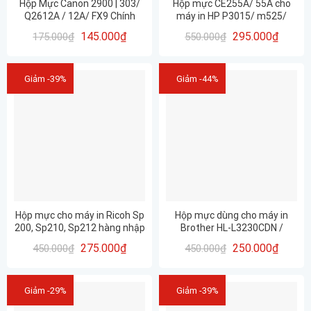
Hộp Mực Canon 2900 | 303/
Hộp mực CE255A/ 55A cho
Q2612A / 12A/ FX9 Chính
máy in HP P3015/ m525/
Hãng Prospect | In Đẹp – rõ
m521, canon LBP6700
145.000
₫
295.000
₫
175.000
₫
550.000
₫
nét – Bền Máy
MF515dw LBP6750 LBP6780x
BẢO HÀNH 06 tháng Full hộp
Giảm -39%
Giảm -44%
Hộp mực cho máy in Ricoh Sp
Hộp mực dùng cho máy in
200, Sp210, Sp212 hàng nhập
Brother HL-L3230CDN /
khẩu mới 100% Full Hộp – in
TN263BK/ TN-263BK MÀU
275.000
₫
250.000
₫
450.000
₫
450.000
₫
đẹp rõ nét (SP 200 / SP 210/
ĐEN CHÍNH HÃNG HUIWEI –
SP 212)
CHẤT LƯỢNG – IN ĐẸP
Giảm -29%
Giảm -39%