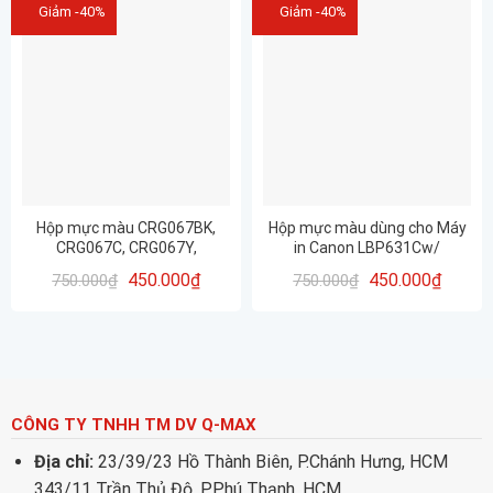
Giảm -40%
Giảm -40%
Hộp mực màu CRG067BK,
Hộp mực màu dùng cho Máy
CRG067C, CRG067Y,
in Canon LBP631Cw/
CRG067M- Canon LBP
CRG067BK, CRG067C,
450.000
₫
450.000
₫
750.000
₫
750.000
₫
633cdw – ĐÃ CÓ CHÍP SẴN –
CRG067Y, CRG067M ĐÃ CÓ
CHÍNH HÃNG PROSPECT-
CHÍP SẴN – CHÍNH HÃNG
CHẤT LƯỢNG – IN ĐẸP
PROSPECT- CHẤT LƯỢNG –
IN ĐẸP
CÔNG TY TNHH TM DV Q-MAX
Địa chỉ:
23/39/23 Hồ Thành Biên, P.Chánh Hưng, HCM
343/11 Trần Thủ Độ, P.Phú Thạnh, HCM