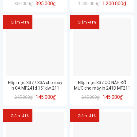
B027
395.000
₫
1.200.000
₫
850.000
₫
1.900.000
₫
Giảm -41%
Giảm -41%
Hộp mực 337 / 83A cho máy
Hộp mực 337 CÓ NẮP ĐỔ
in CA MF241d 151dw 211
MỰC cho máy in 241D MF211
212w 215 216n 217w 221d
212W 215 216N 217W 221D
145.000
₫
145.000
₫
245.000
₫
245.000
₫
223d 226dn 227dw 229dw
223D 226DN 227DW 229DW …
siêu mịn- siêu nét
Giảm -41%
Giảm -41%