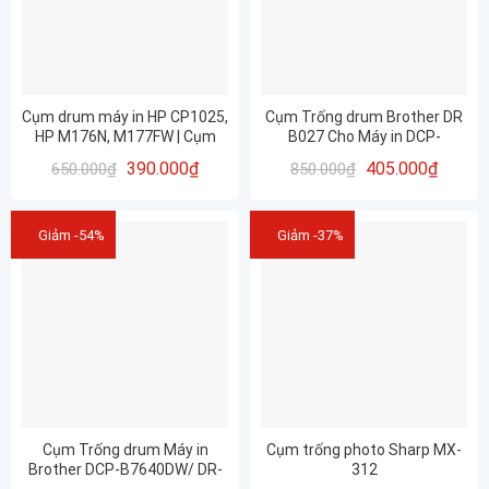
Cụm drum máy in HP CP1025,
Cụm Trống drum Brother DR
HP M176N, M177FW | Cụm
B027 Cho Máy in DCP-
Trống 126A CE314A – nhập
B7640DW, MFC-B7810DW,
390.000
₫
405.000
₫
650.000
₫
850.000
₫
khẩu Mới 100% CHẤT LƯỢNG
DCP-B7620DW, HL-B2180DW,
HL-B2100D
Giảm -54%
Giảm -37%
Cụm Trống drum Máy in
Cụm trống photo Sharp MX-
Brother DCP-B7640DW/ DR-
312