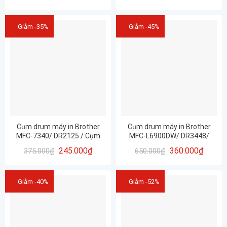
L3240CDW
Giảm -35%
Giảm -45%
Cụm drum máy in Brother
Cụm drum máy in Brother
MFC-7340/ DR2125 / Cụm
MFC-L6900DW/ DR3448/
trống
DR820/ DR-3455/ DR3455/
245.000
₫
360.000
₫
375.000
₫
650.000
₫
DR-3448/ DR-820
Giảm -40%
Giảm -52%