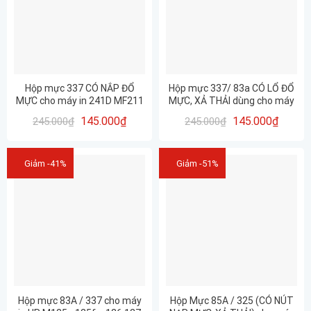
Hộp mực 337 CÓ NẮP ĐỔ
Hộp mực 337/ 83a CÓ LỔ ĐỔ
MỰC cho máy in 241D MF211
MỰC, XẢ THẢI dùng cho máy
212W 215 216N 217W 221D
HP M127FN, M125, M225MFP
145.000
₫
145.000
₫
245.000
₫
245.000
₫
223D 226DN 227DW 229DW …
– Canon 221D, 151DW,
249DW,…
Giảm -41%
Giảm -51%
Hộp mực 83A / 337 cho máy
Hộp Mực 85A / 325 (CÓ NÚT