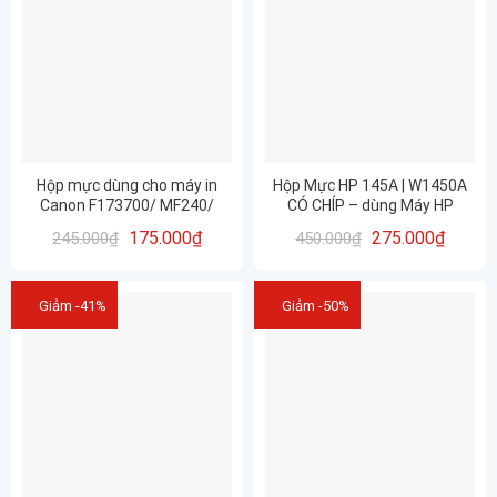
Hộp mực dùng cho máy in
Hộp Mực HP 145A | W1450A
Canon F173700/ MF240/
CÓ CHÍP – dùng Máy HP
337/ 83A CHÍNH HÃNG HUIWEI
LaserJet Pro 3003dn | Mực In
175.000
₫
275.000
₫
245.000
₫
450.000
₫
– CHẤT LƯỢNG- IN ĐẸP
The9 Chính Hãng HUIWEI Giá
Tốt
Giảm -41%
Giảm -50%