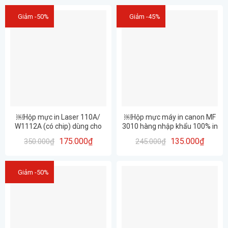
Giảm -50%
Giảm -45%
￼Hộp mực in Laser 110A/
￼Hộp mực máy in canon MF
W1112A (có chip) dùng cho
3010 hàng nhập khẩu 100% in
máy in 108A 108W 136A
siêu nét, đẹp rõ (325/85A)
175.000
₫
135.000
₫
350.000
₫
245.000
₫
136W _Hàng nhập khẩu mới
100%
Giảm -50%