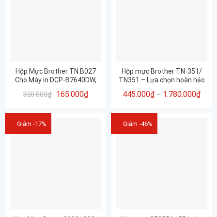
Hộp Mực Brother TN B027
Hộp mực Brother TN‑351/
Cho Máy in DCP-B7640DW,
TN351 – Lựa chọn hoàn hảo
MFC-B7810DW, DCP-
cho máy in màu Brother
165.000
₫
445.000
₫
1.780.000
₫
350.000
₫
–
B7620DW, HL-B2180DW, HL-
HL‑8250CDN, HL‑8350CDW,
B2100D
HL‑9200CDW,
MFC‑L8600CDW,
MFC‑L8850CDW,
Giảm -17%
Giảm -46%
MFC‑L9550CDW