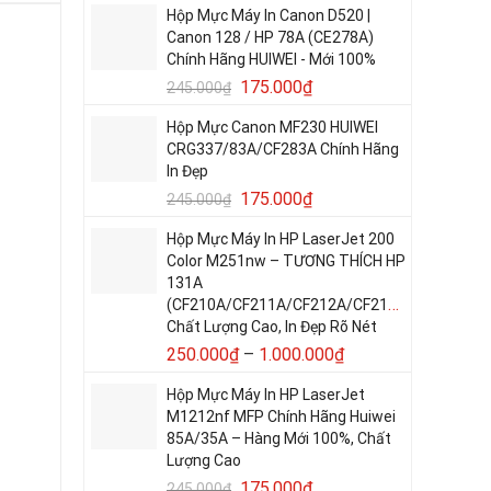
Hộp Mực Máy In Canon D520 |
Canon 128 / HP 78A (CE278A)
Chính Hãng HUIWEI - Mới 100%
175.000
₫
245.000
₫
Hộp Mực Canon MF230 HUIWEI
CRG337/83A/CF283A Chính Hãng
In Đẹp
175.000
₫
245.000
₫
Hộp Mực Máy In HP LaserJet 200
Color M251nw – TƯƠNG THÍCH HP
131A
(CF210A/CF211A/CF212A/CF213A)
Chất Lượng Cao, In Đẹp Rõ Nét
250.000
₫
–
1.000.000
₫
Hộp Mực Máy In HP LaserJet
M1212nf MFP Chính Hãng Huiwei
85A/35A – Hàng Mới 100%, Chất
Lượng Cao
175.000
₫
245.000
₫