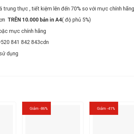
á trung thực , tiết kiệm lên đến 70% so với mực chính hãn
 hơn
TRÊN 10.000 bản in A4
( độ phủ 5%)
 hoặc mực chính hãng
9520 841 842 843cdn
 sử dụng
Giảm -86%
Giảm -41%