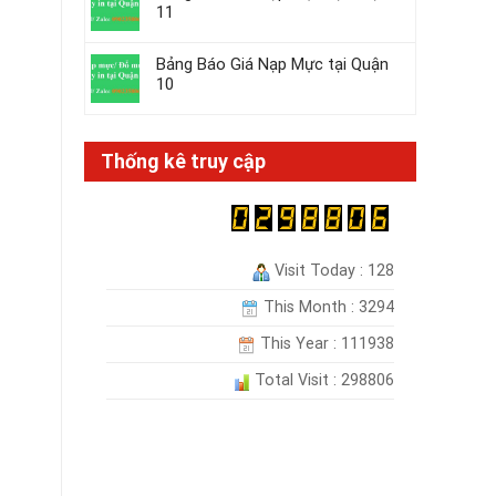
11
Bảng Báo Giá Nạp Mực tại Quận
10
Thống kê truy cập
Visit Today : 128
This Month : 3294
This Year : 111938
Total Visit : 298806