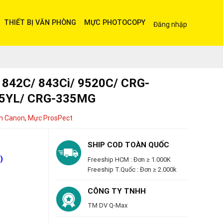
THIẾT BỊ VĂN PHÒNG
MỰC PHOTOCOPY
Đăng nhập
/ 842C/ 843Ci/ 9520C/ CRG-
35YL/ CRG-335MG
n Canon
,
Mực ProsPect
SHIP COD TOÀN QUỐC
)
Freeship HCM : Đơn ≥ 1.000K
Freeship T.Quốc : Đơn ≥ 2.000k
CÔNG TY TNHH
TM DV Q-Max