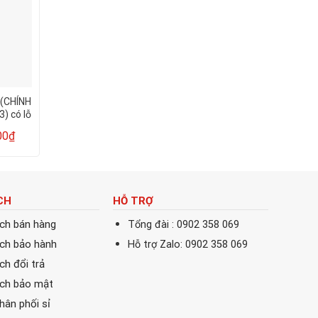
 (CHÍNH
Hộp mực máy in HP
Hộp mực màu dùng 
) có lỗ
M4003DN – HP 151A
in Canon MF 651
ỐT –
(W1510A)
CRG067BK, CRG0
00
₫
450.000
₫
450.0
3.200.000
₫
750.000
₫
 ĐẸP
CRG067Y, CRG067M
CHÍP SẴN – CHÍNH
PROSPECT- CHẤT L
IN ĐẸP
CH
HỖ TRỢ
ách bán hàng
Tổng đài : 0902 358 069
ách bảo hành
Hỗ trợ Zalo: 0902 358 069
ch đổi trả
ách bảo mật
phân phối sỉ