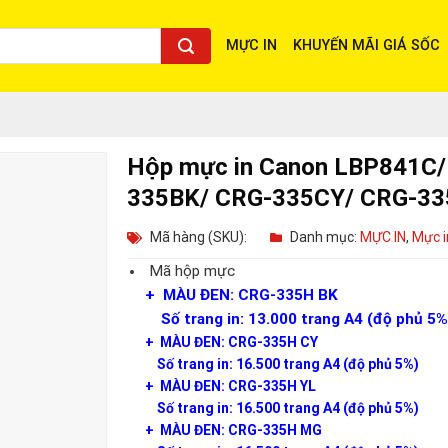
MỰC IN
KHUYẾN MÃI GIÁ SỐC
Hộp mực in Canon LBP841C
335BK/ CRG-335CY/ CRG-3
Mã hàng (SKU):
Danh mục:
MỰC IN
,
Mực i
Mã hộp mực
+ MÀU ĐEN: CRG-335H BK
Số trang in: 13.000 trang A4 (độ phủ 5%
+ MÀU ĐEN: CRG-335H CY
Số trang in: 16.500 trang A4 (độ phủ 5%)
+ MÀU ĐEN: CRG-335H YL
Số trang in: 16.500 trang A4 (độ phủ 5%)
+ MÀU ĐEN: CRG-335H MG