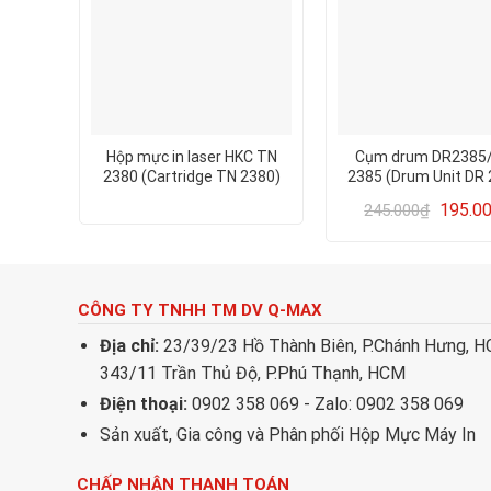
Hộp mực in laser HKC TN
Cụm drum DR2385/
2380 (Cartridge TN 2380)
2385 (Drum Unit DR 
dùng cho Máy in Brother HL-
dùng cho Máy in Brot
195.0
245.000
₫
L2300 L2300D L2340
L2300 L2300D L2
L2340DW L2360DN L2365DW
L2340DW L2360DN L
L2380DW
L2380DW
CÔNG TY TNHH TM DV Q-MAX
Địa chỉ:
23/39/23 Hồ Thành Biên, P.Chánh Hưng, 
343/11 Trần Thủ Độ, P.Phú Thạnh, HCM
Điện thoại:
0902 358 069 - Zalo: 0902 358 069
Sản xuất, Gia công và Phân phối Hộp Mực Máy In
CHẤP NHẬN THANH TOÁN