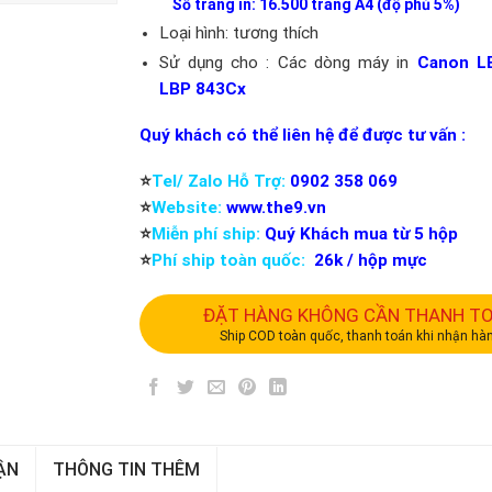
Số trang in: 16.500 trang A4 (độ phủ 5%)
Loại hình: tương thích
Sử dụng cho : Các dòng máy in
Canon L
LBP 843Cx
Quý khách có thể liên hệ để được tư vấn :
⭐️
Tel/ Zalo Hỗ Trợ:
0902 358 069
⭐️
Website:
www.the9.vn
⭐️
Miễn phí ship:
Quý Khách mua từ 5 hộp
⭐️
Phí ship toàn quốc:
26k / hộp mực
ĐẶT HÀNG KHÔNG CẦN THANH T
Ship COD toàn quốc, thanh toán khi nhận hà
ẬN
THÔNG TIN THÊM