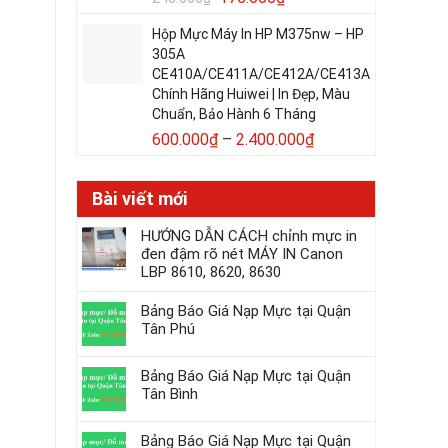
Hộp Mực Máy In HP M375nw – HP
305A
CE410A/CE411A/CE412A/CE413A
Chính Hãng Huiwei | In Đẹp, Màu
Chuẩn, Bảo Hành 6 Tháng
600.000
₫
–
2.400.000
₫
Bài viết mới
HƯỚNG DẪN CÁCH chỉnh mực in
đen đậm rõ nét MÁY IN Canon
LBP 8610, 8620, 8630
Bảng Báo Giá Nạp Mực tại Quận
Tân Phú
Bảng Báo Giá Nạp Mực tại Quận
Tân Bình
Bảng Báo Giá Nạp Mực tại Quận