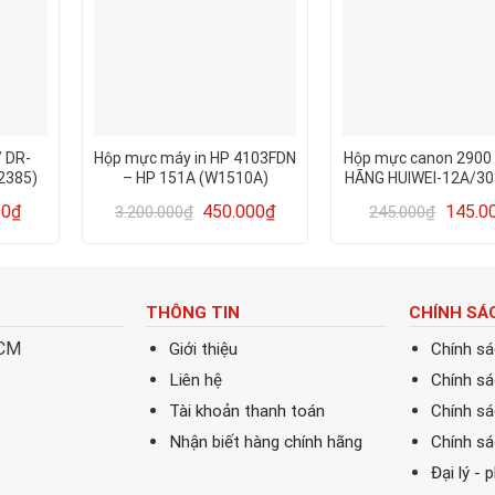
 DR-
Hộp mực máy in HP 4103FDN
Hộp mực canon 2900
2385)
– HP 151A (W1510A)
HÃNG HUIWEI-12A/303
her HL-
đổ mực – HÀNG T
00
₫
450.000
₫
145.0
3.200.000
₫
245.000
₫
340
CHẤT LƯỢNG – IN
2365DW
THÔNG TIN
CHÍNH SÁ
HCM
Giới thiệu
Chính s
Liên hệ
Chính s
Tài khoản thanh toán
Chính sá
Nhận biết hàng chính hãng
Chính s
Đại lý - 