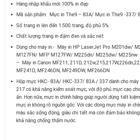
Hàng nhập khẩu mới 100% in đẹp
Mã sản phẩm: Mực in The9 – 83A/ Mực in The9 -337/ 
Số trang in lên đến 1.500 trang, độ phủ 5%
Chất lượng trang in đậm đen và sắc nét
Dùng cho máy in:- Máy in HP LaserJet Pro M201d
M127FN/ MFP M127FW/ M225dn/ M225dw/ M225nw
– Máy in Canon MF211, 211D, 212w,215,217W,226dn,2
MF241D, MF246DN, MF249DW, MF266DN
Hộp mực HKC- 83A/ HKC-337/ 83A / 337 dành cho máy
217 có khả năng kiểm soát mực, với độ phủ mực cao cho 
ấn. Hơn nữa, mực in chính hãng giúp người dùng tiết kiệm
mực in không rõ nguồn gốc. Với các dòng mực máy in chí
màu sắc sống động, giàu chi tiết mà còn đảm bảo không b
khả năng chống thấm nước.