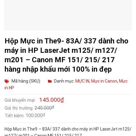
Hộp Mực in The9- 83A/ 337 dành cho
máy in HP LaserJet m125/ m127/
m201 – Canon MF 151/ 215/ 217
hàng nhập khẩu mới 100% in đẹp
Mã hàng (SKU):
Danh mục:
MỰC IN
,
Mực in Canon
,
Mực
in HP
145.000
₫
Giá khuyến mại:
₫
245.000
Giá thị trường:
₫
100.000
Tiết kiệm:
Hộp Mực in The9 – 83A/ 337 dành cho máy in HP LaserJet m125/
m127/ m201 – Canon MF 151/ 215/ 217