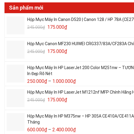
Sản phẩm mới
Hộp Mực Máy In Canon D520 | Canon 128 / HP 78A (CE27
175.000
₫
245.000
₫
Hộp Mực Canon MF230 HUIWEI CRG337/83A/CF283A Chín
175.000
₫
245.000
₫
Hộp Mực Máy In HP LaserJet 200 Color M251nw – TƯƠ
In Đẹp Rõ Nét
250.000
₫
–
1.000.000
₫
Hộp Mực Máy In HP LaserJet M1212nf MFP Chính Hãng H
175.000
₫
245.000
₫
Hộp Mực Máy In HP M375nw – HP 305A CE410A/CE411A/C
Tháng
600.000
₫
–
2.400.000
₫