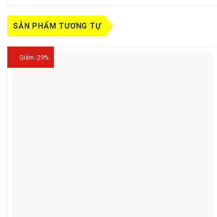
SẢN PHẨM TƯƠNG TỰ
Giảm -29%