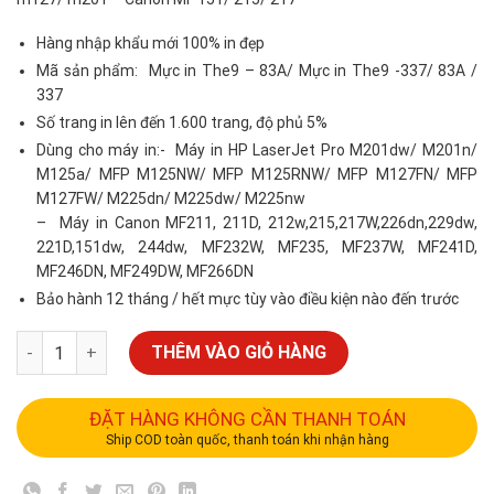
Hàng nhập khẩu mới 100% in đẹp
Mã sản phẩm: Mực in The9 – 83A/ Mực in The9 -337/ 83A /
337
Số trang in lên đến 1.600 trang, độ phủ 5%
Dùng cho máy in:- Máy in HP LaserJet Pro M201dw/ M201n/
M125a/ MFP M125NW/ MFP M125RNW/ MFP M127FN/ MFP
M127FW/ M225dn/ M225dw/ M225nw
– Máy in Canon MF211, 211D, 212w,215,217W,226dn,229dw,
221D,151dw, 244dw, MF232W, MF235, MF237W, MF241D,
MF246DN, MF249DW, MF266DN
Bảo hành 12 tháng / hết mực tùy vào điều kiện nào đến trước
THÊM VÀO GIỎ HÀNG
ĐẶT HÀNG KHÔNG CẦN THANH TOÁN
Ship COD toàn quốc, thanh toán khi nhận hàng