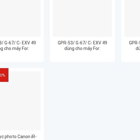
/ G-67/ C- EXV 49
GPR-53/ G-67/ C- EXV 49
GPR-5
g cho máy For:
dùng cho máy For:
dù
RUNNER ADVANCE
ImageRUNNER ADVANCE
Imag
C3330
C3520
50%
c photo Canon iR-