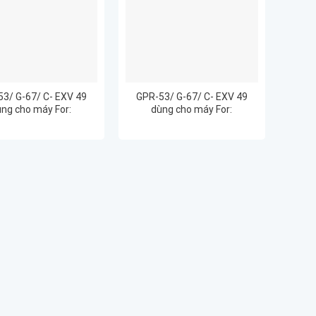
3/ G-67/ C- EXV 49
GPR-53/ G-67/ C- EXV 49
ng cho máy For:
dùng cho máy For:
eRUNNER ADVANCE
ImageRUNNER ADVANCE
C3525
C3530