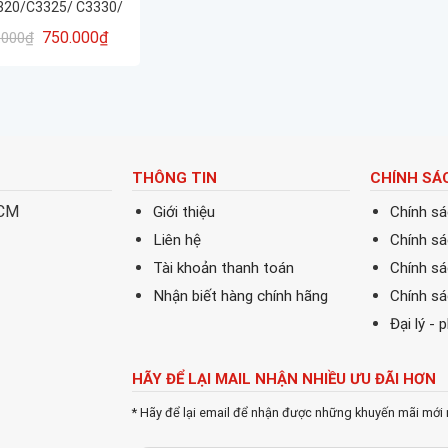
320/C3325/ C3330/
35xx/ 37xx/ 3226/
750.000
₫
.000
₫
025/ GPR-53/ NPG-
 G-67/ C-EXV49
THÔNG TIN
CHÍNH SÁ
HCM
Giới thiệu
Chính s
Liên hệ
Chính s
Tài khoản thanh toán
Chính sá
Nhận biết hàng chính hãng
Chính s
Đại lý - 
HÃY ĐỂ LẠI MAIL NHẬN NHIỀU ƯU ĐÃI HƠN
* Hãy để lại email để nhận được những khuyến mãi mới 