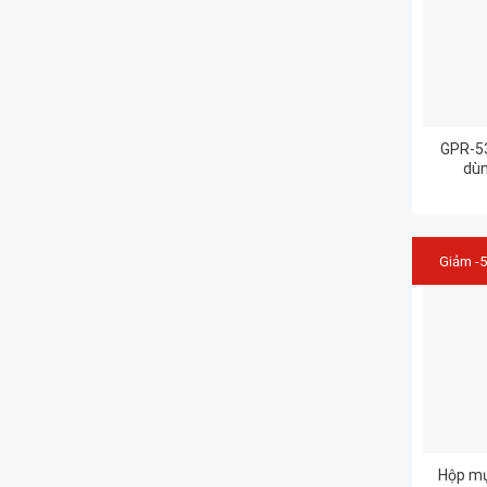
GPR-53
dùn
Image
Giảm -
Hộp mự