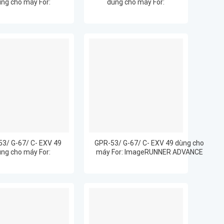
ng cho máy For:
dùng cho máy For:
eRUNNER ADVANCE
ImageRUNNER ADVANCE
C31201
C3125
3/ G-67/ C- EXV 49
GPR-53/ G-67/ C- EXV 49 dùng cho
ng cho máy For:
máy For: ImageRUNNER ADVANCE
eRUNNER ADVANCE
C3325/C3320/C3320L/C3330/C3020/
C3325
C3520/C3525/C3530/C3025/C3125/
C31201