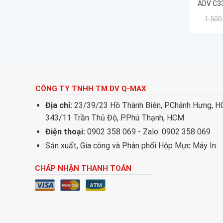
ADV C3
33xx/ 
1.500
3020/ 3
67/
CÔNG TY TNHH TM DV Q-MAX
Địa chỉ:
23/39/23 Hồ Thành Biên, P.Chánh Hưng, 
343/11 Trần Thủ Độ, P.Phú Thạnh, HCM
Điện thoại:
0902 358 069 - Zalo: 0902 358 069
Sản xuất, Gia công và Phân phối Hộp Mực Máy In
CHẤP NHẬN THANH TOÁN