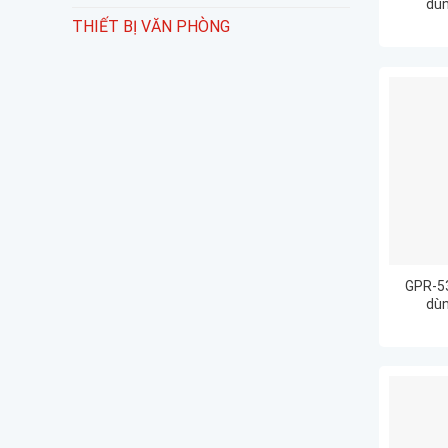
dùn
Image
THIẾT BỊ VĂN PHÒNG
GPR-53
dùn
Image