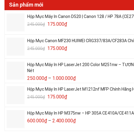
Sản phẩm mới
Hộp Mực Máy In Canon D520 | Canon 128 / HP 78A (CE27
175.000
₫
245.000
₫
Hộp Mực Canon MF230 HUIWEI CRG337/83A/CF283A Chín
175.000
₫
245.000
₫
Hộp Mực Máy In HP LaserJet 200 Color M251nw – TƯƠN
Nét
250.000
₫
–
1.000.000
₫
Hộp Mực Máy In HP LaserJet M1212nf MFP Chính Hãng H
175.000
₫
245.000
₫
Hộp Mực Máy In HP M375nw – HP 305A CE410A/CE411A/C
600.000
₫
–
2.400.000
₫