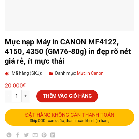
Mực nạp Máy in CANON MF4122,
4150, 4350 (GM76-80g) in đẹp rõ nét
giá rẻ, ít mực thải
Mã hàng (SKU):
Danh mục:
Mực in Canon
20.000
₫
THÊM VÀO GIỎ HÀNG
ĐẶT HÀNG KHÔNG CẦN THANH TOÁN
Ship COD toàn quốc, thanh toán khi nhận hàng