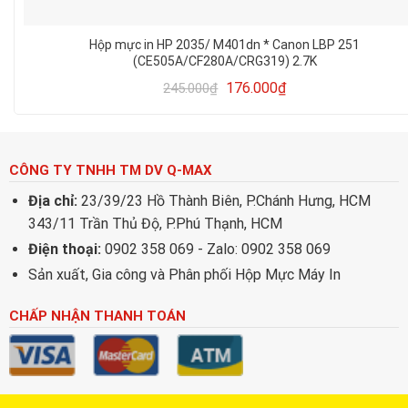
Hộp mực in HP 2035/ M401dn * Canon LBP 251
(CE505A/CF280A/CRG319) 2.7K
176.000
₫
245.000
₫
CÔNG TY TNHH TM DV Q-MAX
Địa chỉ:
23/39/23 Hồ Thành Biên, P.Chánh Hưng, HCM
343/11 Trần Thủ Độ, P.Phú Thạnh, HCM
Điện thoại:
0902 358 069 - Zalo: 0902 358 069
Sản xuất, Gia công và Phân phối Hộp Mực Máy In
CHẤP NHẬN THANH TOÁN