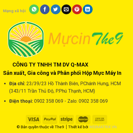
Mạng xã hội
CÔNG TY TNHH TM DV Q-MAX
Sản xuất, Gia công và Phân phối Hộp Mực Máy In
Địa chỉ:
23/39/23 Hồ Thành Biên, P.Chánh Hưng, HCM
(343/11 Trần Thủ Độ, P.Phú Thạnh, HCM)
Điện thoại:
0902 358 069 - Zalo: 0902 358 069
© Bản quyền thuộc về The9
Thiết kế bởi
WEBMATRIX.VN