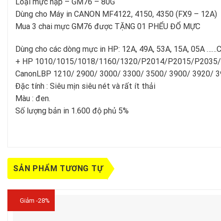
Loại mực nạp – GM76 – 80G
Dùng cho Máy in CANON MF4122, 4150, 4350 (FX9 – 12A)
Mua 3 chai mực GM76 được TẶNG 01 PHỂU ĐỔ MỰC
Dùng cho các dòng mực in HP: 12A, 49A, 53A, 15A, 05A ……
+ HP 1010/1015/1018/1160/1320/P2014/P2015/P2035
CanonLBP 1210/ 2900/ 3000/ 3300/ 3500/ 3900/ 3920/ 3
Đặc tính : Siêu mịn siêu nét và rất ít thải
Màu : đen.
Số lượng bản in 1.600 độ phủ 5%
SẢN PHẨM TƯƠNG TỰ
Giảm -28%