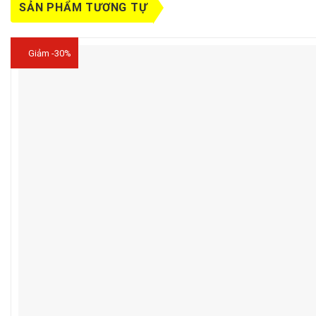
SẢN PHẨM TƯƠNG TỰ
Giảm -30%