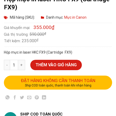
FX9)
Mã hàng (SKU):
Danh mục:
Mực in Canon
355.000
₫
Giá khuyến mại:
₫
590.000
Giá thị trường:
₫
235.000
Tiết kiệm:
Hộp mực in laser HKC FX9 (Cartridge FX9)
THÊM VÀO GIỎ HÀNG
ĐẶT HÀNG KHÔNG CẦN THANH TOÁN
Ship COD toàn quốc, thanh toán khi nhận hàng
SHIP COD TOÀN QUỐC