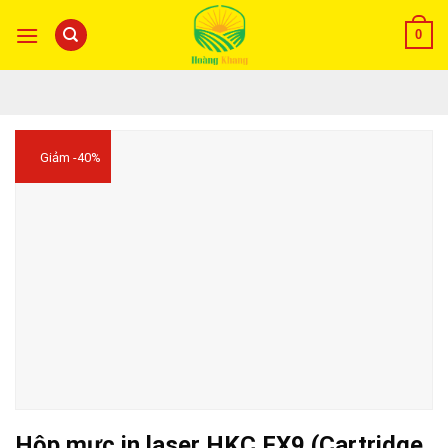
0
Giảm -40%
Hộp mực in laser HKC FX9 (Cartridge