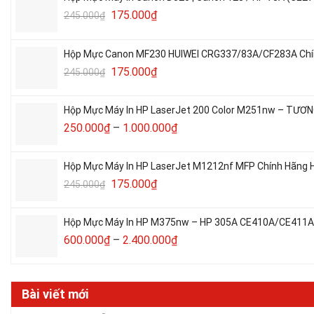
175.000
₫
245.000
₫
Hộp Mực Canon MF230 HUIWEI CRG337/83A/CF283A Chín
175.000
₫
245.000
₫
Hộp Mực Máy In HP LaserJet 200 Color M251nw – TƯƠN
250.000
₫
–
1.000.000
₫
Hộp Mực Máy In HP LaserJet M1212nf MFP Chính Hãng H
175.000
₫
245.000
₫
Hộp Mực Máy In HP M375nw – HP 305A CE410A/CE411A/C
600.000
₫
–
2.400.000
₫
Bài viết mới