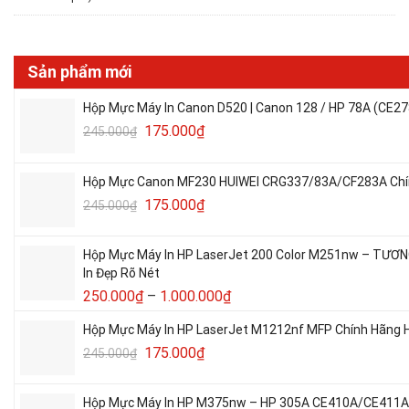
Sản phẩm mới
Hộp Mực Máy In Canon D520 | Canon 128 / HP 78A (CE27
175.000
₫
245.000
₫
Hộp Mực Canon MF230 HUIWEI CRG337/83A/CF283A Chín
175.000
₫
245.000
₫
Hộp Mực Máy In HP LaserJet 200 Color M251nw – TƯƠ
In Đẹp Rõ Nét
250.000
₫
–
1.000.000
₫
Hộp Mực Máy In HP LaserJet M1212nf MFP Chính Hãng H
175.000
₫
245.000
₫
Hộp Mực Máy In HP M375nw – HP 305A CE410A/CE411A/C