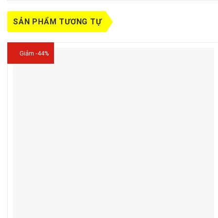
SẢN PHẨM TƯƠNG TỰ
Giảm -44%