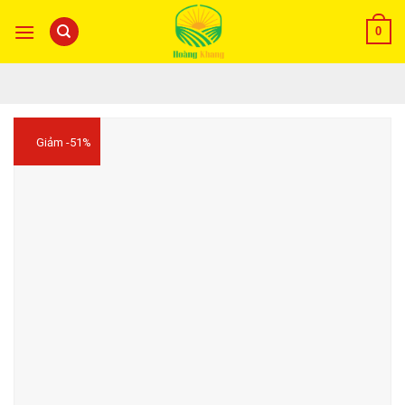
0
Giảm -51%