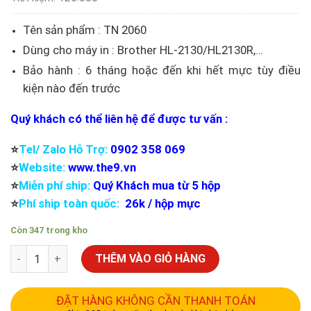
Tên sản phẩm : TN 2060
Dùng cho máy in : Brother HL-2130/HL2130R,…
Bảo hành : 6 tháng hoặc đến khi hết mực tùy điều
kiện nào đến trước
Quý khách có thể liên hệ để được tư vấn :
⭐️
Tel/ Zalo Hỗ Trợ:
0902 358 069
⭐️
Website:
www.the9.vn
⭐️
Miễn phí ship:
Quý Khách mua từ 5 hộp
⭐️
Phí ship toàn quốc:
26k / hộp mực
Còn 347 trong kho
THÊM VÀO GIỎ HÀNG
ĐẶT HÀNG KHÔNG CẦN THANH TOÁN