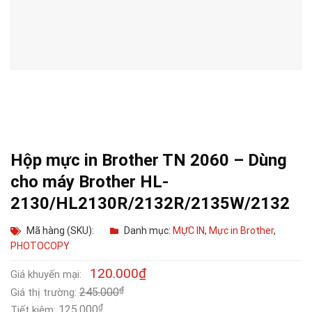
Hộp mực in Brother TN 2060 – Dùng
cho máy Brother HL-
2130/HL2130R/2132R/2135W/2132
Mã hàng (SKU):
Danh mục:
MỰC IN
,
Mực in Brother
,
PHOTOCOPY
120.000
₫
Giá khuyến mại:
₫
245.000
Giá thị trường:
₫
125.000
Tiết kiệm: