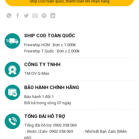
Ship COD toàn quốc, thanh toán khi nhận hàng
SHIP COD TOÀN QUỐC
Freeship HCM : Đơn ≥ 1.000K
Freeship T.Quốc : Đơn ≥ 2.000k
CÔNG TY TNHH
TM DV Q-Max
BẢO HÀNH CHÍNH HÃNG
Bảo hành 1 đổi 1
Đổi trả trong vòng 07 ngày
TỔNG ĐÀI HỖ TRỢ
Tổng đài hỗ trợ: 0902 358 069
- Mobi /Zalo: 0902 358 069 - Nhớ kết Bạn Zalo (Miễn
phí)