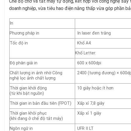
Chế độ chờ và tắt máy tự động, kết hợp với công nghệ sấy 
doanh nghiệp, vừa tiêu hao điện năng thấp vừa góp phần bả
In
Phương pháp in
In laser đen trắng
Tốc độ in
Khổ A4:
Khổ Letter:
Độ phân giải in
600 x 600dpi
Chất lượng in ảnh nhờ Công
2400 (tương đương) × 600dp
nghệ lọc ảnh chất lượng
Thời gian khởi động
10 giây hoặc ít hơn
(từ khi bật nguồn)
Thời gian in bản đầu tiên (FPOT)
Xấp xỉ 7,8 giây
Thời gian khôi phục
Xấp xỉ 1 giây
(khi đang ở chế độ tắt máy)
Ngôn ngữ in
UFR II LT