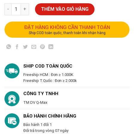
THÊM VÀO GIỎ HÀNG
ĐẶT HÀNG KHÔNG CẦN THANH TOÁN
Ship COD toàn quốc, thanh toán khi nhận hàng
SHIP COD TOÀN QUỐC
Freeship HCM : Đơn ≥ 1.000K
Freeship T.Quốc : Đơn ≥ 2.000k
CÔNG TY TNHH
TM DV Q-Max
BẢO HÀNH CHÍNH HÃNG
Bảo hành 1 đổi 1
Đổi trả trong vòng 07 ngày