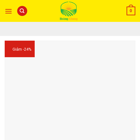
0
Giảm -24%