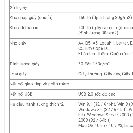
Xử lí giấy
Khay nạp giấy (chuẩn)
150 tờ (định lượng 80g/m2)
Khay đỡ bản in
100 tờ (giấy ra úp mặt xuốn
(định lượng 80g/m2)
Khổ giấy
A4, B5, A5, Legal*1, Letter
C5, Envelope DL
Khổ chọn thêm: Chiều rộng
Định lượng giấy
60 đến 163g/m2
Loại giấy
Giấy thường, Giấy dày, Giấy 
Kết nối giao tiếp và phần mềm
Kết nối USB
USB 2.0 tốc độ cao
Hệ điều hành tương thích*2
Win 8.1 (32 / 64bit), Win 8 (
Windows XP (32 / 64-bit), W
bit), Windows Server 2008 (
2003 (32 / 64bit),
Mac OS 10.6.x~10.9 *3, Linux