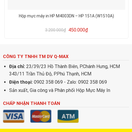
Hộp mực máy in HP M4003DN – HP 151A (W1510A)
450.000
₫
3.200.000
₫
CÔNG TY TNHH TM DV Q-MAX
Địa chỉ:
23/39/23 Hồ Thành Biên, P.Chánh Hưng, HCM
343/11 Trần Thủ Độ, P.Phú Thạnh, HCM
Điện thoại:
0902 358 069 - Zalo: 0902 358 069
Sản xuất, Gia công và Phân phối Hộp Mực Máy In
CHẤP NHẬN THANH TOÁN