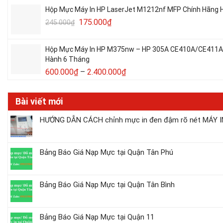
Hộp Mực Máy In HP LaserJet M1212nf MFP Chính Hãng H
175.000
₫
245.000
₫
Hộp Mực Máy In HP M375nw – HP 305A CE410A/CE411A/C
Hành 6 Tháng
600.000
₫
–
2.400.000
₫
Bài viết mới
HƯỚNG DẪN CÁCH chỉnh mực in đen đậm rõ nét MÁY IN
Bảng Báo Giá Nạp Mực tại Quận Tân Phú
Bảng Báo Giá Nạp Mực tại Quận Tân Bình
Bảng Báo Giá Nạp Mực tại Quận 11