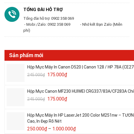
TỔNG ĐÀI HỖ TRỢ
Tổng đài hỗ trợ: 0902 358 069
- Mobi /Zalo: 0902 358 069 - Nhớ kết Bạn Zalo (Miễn
phí)
Sản phẩm mới
Hộp Mực Máy In Canon D520 | Canon 128 / HP 78A (CE27
175.000
₫
245.000
₫
Hộp Mực Canon MF230 HUIWEI CRG337/83A/CF283A Chín
175.000
₫
245.000
₫
Hộp Mực Máy In HP LaserJet 200 Color M251nw – TƯƠ
Cao, In Đẹp Rõ Nét
250.000
₫
–
1.000.000
₫