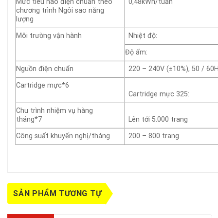
Mức tiêu hao điện chuẩn theo
0,48kWh/tuần
chương trình Ngôi sao năng
lượng
Môi trường vận hành
Nhiệt độ:
Độ ẩm:
Nguồn điện chuẩn
220 – 240V (±10%), 50 / 60
Cartridge mực*6
Cartridge mực 325:
Chu trình nhiệm vụ hàng
tháng*7
Lên tới 5.000 trang
Công suất khuyến nghị/tháng
200 – 800 trang
SẢN PHẨM TƯƠNG TỰ