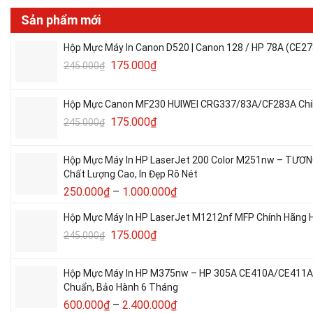
Sản phẩm mới
Hộp Mực Máy In Canon D520 | Canon 128 / HP 78A (CE27
175.000
₫
245.000
₫
Hộp Mực Canon MF230 HUIWEI CRG337/83A/CF283A Chín
175.000
₫
245.000
₫
Hộp Mực Máy In HP LaserJet 200 Color M251nw – TƯƠ
Chất Lượng Cao, In Đẹp Rõ Nét
250.000
₫
–
1.000.000
₫
Hộp Mực Máy In HP LaserJet M1212nf MFP Chính Hãng H
175.000
₫
245.000
₫
Hộp Mực Máy In HP M375nw – HP 305A CE410A/CE411A/C
Chuẩn, Bảo Hành 6 Tháng
600.000
₫
–
2.400.000
₫