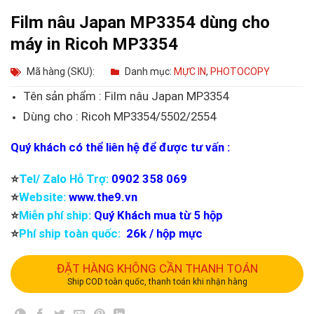
Film nâu Japan MP3354 dùng cho
máy in Ricoh MP3354
Mã hàng (SKU):
Danh mục:
MỰC IN
,
PHOTOCOPY
Tên sản phẩm : Film nâu Japan MP3354
Dùng cho : Ricoh MP3354/5502/2554
Quý khách có thể liên hệ để được tư vấn :
⭐️
Tel/ Zalo Hỗ Trợ:
0902 358 069
⭐️
Website:
www.the9.vn
⭐️
Miễn phí ship:
Quý Khách mua từ 5 hộp
⭐️
Phí ship toàn quốc:
26k / hộp mực
ĐẶT HÀNG KHÔNG CẦN THANH TOÁN
Ship COD toàn quốc, thanh toán khi nhận hàng