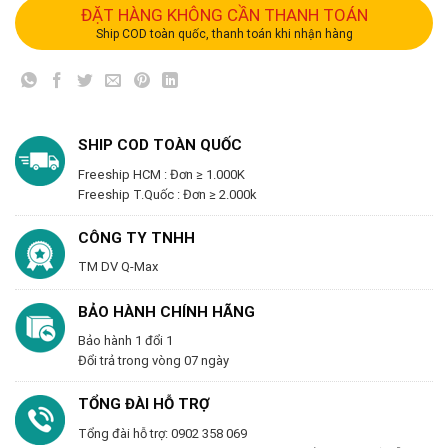
ĐẶT HÀNG KHÔNG CẦN THANH TOÁN
Ship COD toàn quốc, thanh toán khi nhận hàng
SHIP COD TOÀN QUỐC
Freeship HCM : Đơn ≥ 1.000K
Freeship T.Quốc : Đơn ≥ 2.000k
CÔNG TY TNHH
TM DV Q-Max
BẢO HÀNH CHÍNH HÃNG
Bảo hành 1 đổi 1
Đổi trả trong vòng 07 ngày
TỔNG ĐÀI HỖ TRỢ
Tổng đài hỗ trợ: 0902 358 069