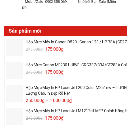
- Mobi /Zalo: 0902 358 069 - Nhớ kết Bạn Zalo (Miễn
phí)
Sản phẩm mới
Hộp Mực Máy In Canon D520 | Canon 128 / HP 78A (CE27
175.000
₫
245.000
₫
Hộp Mực Canon MF230 HUIWEI CRG337/83A/CF283A Chín
175.000
₫
245.000
₫
Hộp Mực Máy In HP LaserJet 200 Color M251nw – TƯƠ
Lượng Cao, In Đẹp Rõ Nét
250.000
₫
–
1.000.000
₫
Hộp Mực Máy In HP LaserJet M1212nf MFP Chính Hãng H
175.000
₫
245.000
₫