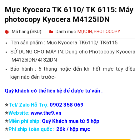
Mực Kyocera TK 6110/ TK 6115: Máy
photocopy Kyocera M4125IDN
Mã hàng (SKU):
Danh mục:
MỰC IN
,
PHOTOCOPY
Tên sản phẩm : Mực Kyocera TK6110/ TK6115
SỬ DỤNG CHO MÁY IN: Dùng cho Photocopy Kyocera
M4125IDN/4132IDN
Bảo hành : 6 tháng hoặc đến khi hết mực tùy điều
kiện nào đến trước-
Quý khách có thể liên hệ để được tư vấn :
⭐️
Tel/ Zalo Hỗ Trợ:
0902 358 069
⭐️
Website:
www.the9.vn
⭐️
Miễn phí ship:
Quý Khách mua từ 5 hộp
⭐️
Phí ship toàn quốc:
26k / hộp mực