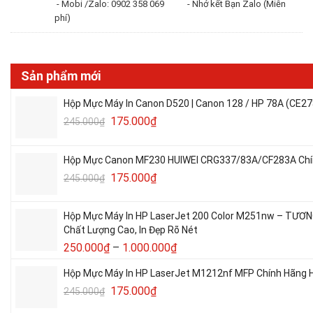
- Mobi /Zalo: 0902 358 069 - Nhớ kết Bạn Zalo (Miễn
phí)
Sản phẩm mới
Hộp Mực Máy In Canon D520 | Canon 128 / HP 78A (CE27
175.000
₫
245.000
₫
Hộp Mực Canon MF230 HUIWEI CRG337/83A/CF283A Chín
175.000
₫
245.000
₫
Hộp Mực Máy In HP LaserJet 200 Color M251nw – TƯƠ
Chất Lượng Cao, In Đẹp Rõ Nét
250.000
₫
–
1.000.000
₫
Hộp Mực Máy In HP LaserJet M1212nf MFP Chính Hãng H
175.000
₫
245.000
₫