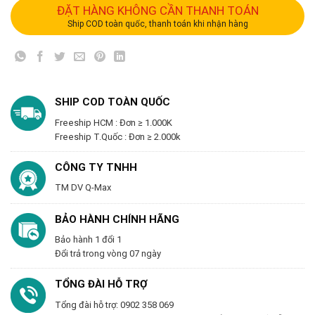
ĐẶT HÀNG KHÔNG CẦN THANH TOÁN
Ship COD toàn quốc, thanh toán khi nhận hàng
SHIP COD TOÀN QUỐC
Freeship HCM : Đơn ≥ 1.000K
Freeship T.Quốc : Đơn ≥ 2.000k
CÔNG TY TNHH
TM DV Q-Max
BẢO HÀNH CHÍNH HÃNG
Bảo hành 1 đổi 1
Đổi trả trong vòng 07 ngày
TỔNG ĐÀI HỖ TRỢ
Tổng đài hỗ trợ: 0902 358 069