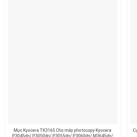
Mực Kyocera TK3165 Cho máy photocopy Kyocera
C
P3045dn/ P3050dn/ P3055dn/ P3060dn/ M3645dn/