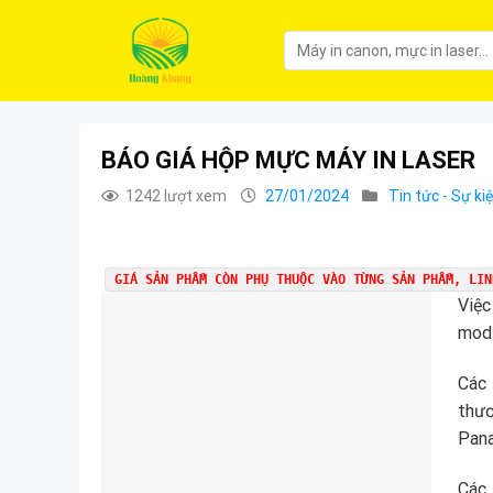
BÁO GIÁ HỘP MỰC MÁY IN LASER
1242 lượt xem
27/01/2024
Tin tức - Sự ki
GIÁ SẢN PHẨM CÒN PHỤ THUỘC VÀO TỪNG SẢN PHẨM, LIN
Việc
mode
Các
thư
Pana
Các