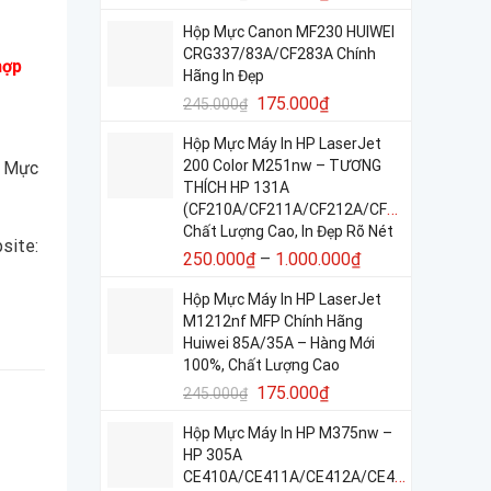
Hộp Mực Canon MF230 HUIWEI
CRG337/83A/CF283A Chính
hợp
Hãng In Đẹp
175.000
₫
245.000
₫
Hộp Mực Máy In HP LaserJet
200 Color M251nw – TƯƠNG
i Mực
THÍCH HP 131A
(CF210A/CF211A/CF212A/CF213A)
Chất Lượng Cao, In Đẹp Rõ Nét
site:
250.000
₫
–
1.000.000
₫
Hộp Mực Máy In HP LaserJet
M1212nf MFP Chính Hãng
Huiwei 85A/35A – Hàng Mới
100%, Chất Lượng Cao
175.000
₫
245.000
₫
Hộp Mực Máy In HP M375nw –
HP 305A
CE410A/CE411A/CE412A/CE413A