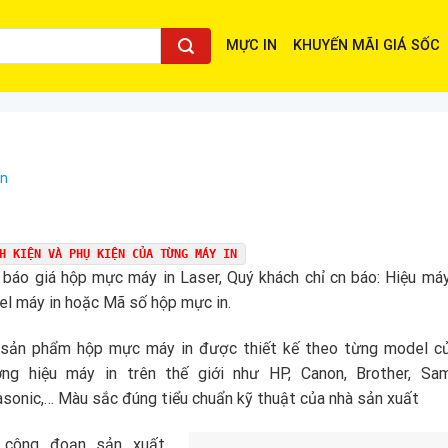
MỰC IN
KHUYẾN MÃI GIÁ SỐC
ện
H KIỆN VÀ PHỤ KIỆN CỦA TỪNG MÁY IN
 báo giá hộp mực máy in Laser, Quý khách chỉ cn báo: Hiệu máy
l máy in hoặc Mã số hộp mực in.
 sản phẩm hộp mực máy in được thiết kế theo từng model c
ơng hiệu máy in trên thế giới như HP, Canon, Brother, Sa
sonic,… Màu sắc đúng tiểu chuẩn kỹ thuật của nhà sản xuất
 công đoạn sản xuất