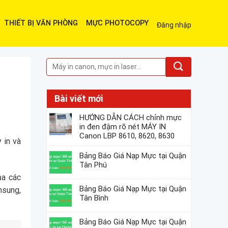
THIẾT BỊ VĂN PHÒNG
MỰC PHOTOCOPY
Đăng nhập
Bài viết mới
HƯỚNG DẪN CÁCH chỉnh mực
in đen đậm rõ nét MÁY IN
Canon LBP 8610, 8620, 8630
 in và
Bảng Báo Giá Nạp Mực tại Quận
Tân Phú
ủa các
Bảng Báo Giá Nạp Mực tại Quận
msung,
Tân Bình
Bảng Báo Giá Nạp Mực tại Quận