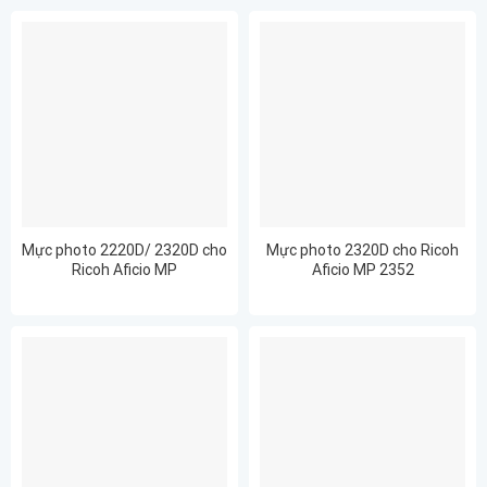
Mực photo 2220D/ 2320D cho
Mực photo 2320D cho Ricoh
Ricoh Aficio MP
Aficio MP 2352
2352/2553/2852/3053 –
Tương Thích