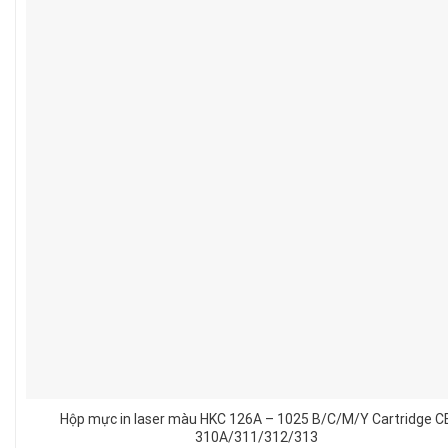
Hộp mực in laser màu HKC 126A – 1025 B/C/M/Y Cartridge C
310A/311/312/313