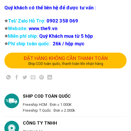
Quý khách có thể liên hệ để được tư vấn :
⭐️
Tel/ Zalo Hỗ Trợ:
0902 358 069
⭐️
Website:
www.the9.vn
⭐️
Miễn phí ship:
Quý Khách mua từ 5 hộp
⭐️
Phí ship toàn quốc:
26k / hộp mực
ĐẶT HÀNG KHÔNG CẦN THANH TOÁN
Ship COD toàn quốc, thanh toán khi nhận hàng
SHIP COD TOÀN QUỐC
Freeship HCM : Đơn ≥ 1.000K
Freeship T.Quốc : Đơn ≥ 2.000k
CÔNG TY TNHH