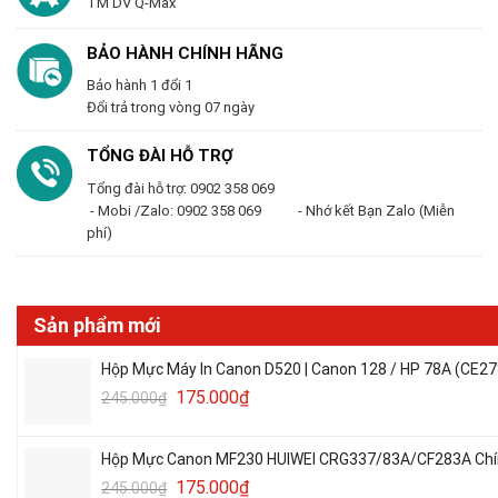
TM DV Q-Max
BẢO HÀNH CHÍNH HÃNG
Bảo hành 1 đổi 1
Đổi trả trong vòng 07 ngày
TỔNG ĐÀI HỖ TRỢ
Tổng đài hỗ trợ: 0902 358 069
- Mobi /Zalo: 0902 358 069 - Nhớ kết Bạn Zalo (Miễn
phí)
Sản phẩm mới
Hộp Mực Máy In Canon D520 | Canon 128 / HP 78A (CE27
175.000
₫
245.000
₫
Hộp Mực Canon MF230 HUIWEI CRG337/83A/CF283A Chín
175.000
₫
245.000
₫