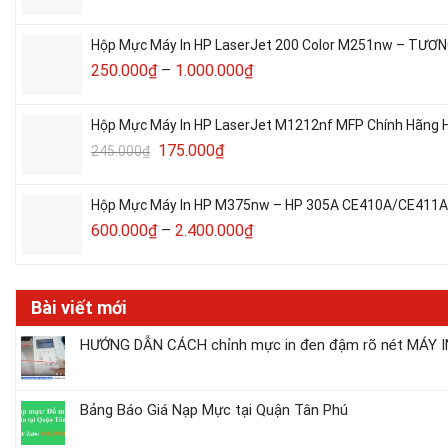
Hộp Mực Máy In HP LaserJet 200 Color M251nw – TƯƠN
250.000
₫
–
1.000.000
₫
Hộp Mực Máy In HP LaserJet M1212nf MFP Chính Hãng H
175.000
₫
245.000
₫
Hộp Mực Máy In HP M375nw – HP 305A CE410A/CE411A/C
600.000
₫
–
2.400.000
₫
Bài viết mới
HƯỚNG DẪN CÁCH chỉnh mực in đen đậm rõ nét MÁY IN
Bảng Báo Giá Nạp Mực tại Quận Tân Phú