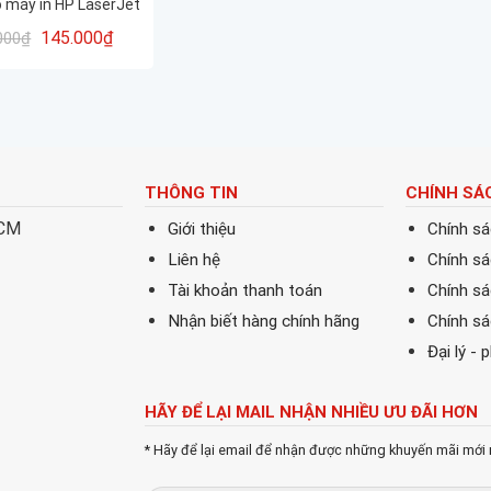
 máy in HP LaserJet
127/ m201 – Canon
145.000
₫
000
₫
 215/ 217 hàng nhập
 mới 100% in đẹp
THÔNG TIN
CHÍNH SÁ
HCM
Giới thiệu
Chính s
Liên hệ
Chính s
Tài khoản thanh toán
Chính sá
Nhận biết hàng chính hãng
Chính s
Đại lý - 
HÃY ĐỂ LẠI MAIL NHẬN NHIỀU ƯU ĐÃI HƠN
* Hãy để lại email để nhận được những khuyến mãi mới 