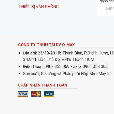
dành cho
m125/ m
THIẾT BỊ VĂN PHÒNG
245.
MF 151/
khẩu
CÔNG TY TNHH TM DV Q-MAX
Địa chỉ:
23/39/23 Hồ Thành Biên, P.Chánh Hưng, 
343/11 Trần Thủ Độ, P.Phú Thạnh, HCM
Điện thoại:
0902 358 069 - Zalo: 0902 358 069
Sản xuất, Gia công và Phân phối Hộp Mực Máy In
CHẤP NHẬN THANH TOÁN