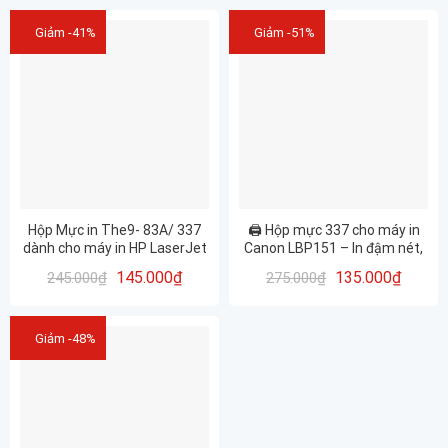
Giảm -41%
Giảm -51%
Hộp Mực in The9- 83A/ 337
🖨️ Hộp mực 337 cho máy in
dành cho máy in HP LaserJet
Canon LBP151 – In đậm nét,
m125/ m127/ m201 – Canon
bền máy – The9.vn
145.000
₫
135.000
₫
245.000
₫
275.000
₫
MF 151/ 215/ 217 hàng nhập
khẩu mới 100% in đẹp
Giảm -48%