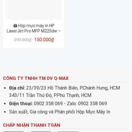
🖨️ Hộp mực máy in HP
LaserJet Pro MFP M225dw –
83A/ 337- In rõ nét, tiết kiệm
150.000
₫
290.000
₫
tối đa – Bảo hành 12 tháng
CÔNG TY TNHH TM DV Q-MAX
Địa chỉ:
23/39/23 Hồ Thành Biên, P.Chánh Hưng, HCM
343/11 Trần Thủ Độ, P.Phú Thạnh, HCM
Điện thoại:
0902 358 069 - Zalo: 0902 358 069
Sản xuất, Gia công và Phân phối Hộp Mực Máy In
CHẤP NHẬN THANH TOÁN