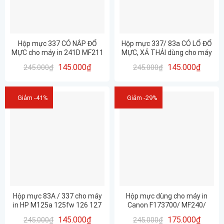
Hộp mực 337 CÓ NẮP ĐỔ
Hộp mực 337/ 83a CÓ LỔ ĐỔ
MỰC cho máy in 241D MF211
MỰC, XẢ THẢI dùng cho máy
212W 215 216N 217W 221D
HP M127FN, M125, M225MFP
145.000
₫
145.000
₫
245.000
₫
245.000
₫
223D 226DN 227DW 229DW …
– Canon 221D, 151DW,
249DW,…
Giảm -41%
Giảm -29%
Hộp mực 83A / 337 cho máy
Hộp mực dùng cho máy in
in HP M125a 125fw 126 127
Canon F173700/ MF240/
127FN 128 201 225MFP- Ca
337/ 83A CHÍNH HÃNG HUIWEI
145.000
₫
175.000
₫
245.000
₫
245.000
₫
MF241D 151DW MF211
– CHẤT LƯỢNG- IN ĐẸP