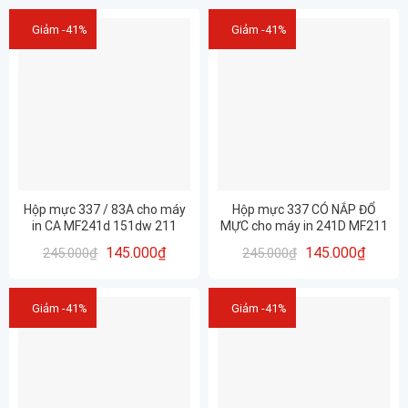
Giảm -41%
Giảm -41%
Hộp mực 337 / 83A cho máy
Hộp mực 337 CÓ NẮP ĐỔ
in CA MF241d 151dw 211
MỰC cho máy in 241D MF211
212w 215 216n 217w 221d
212W 215 216N 217W 221D
145.000
₫
145.000
₫
245.000
₫
245.000
₫
223d 226dn 227dw 229dw
223D 226DN 227DW 229DW …
siêu mịn- siêu nét
Giảm -41%
Giảm -41%