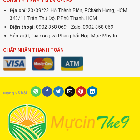
CÔNG TY TNHH TM DV Q-MAX
Địa chỉ:
23/39/23 Hồ Thành Biên, P.Chánh Hưng, HCM
343/11 Trần Thủ Độ, P.Phú Thạnh, HCM
Điện thoại:
0902 358 069 - Zalo: 0902 358 069
Sản xuất, Gia công và Phân phối Hộp Mực Máy In
CHẤP NHẬN THANH TOÁN
Mạng xã hội