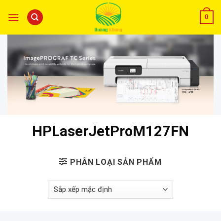
0
HPLaserJetProM127FN
PHÂN LOẠI SẢN PHẨM