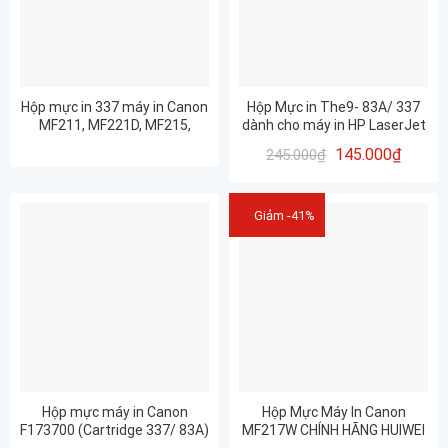
Hộp mực in 337 máy in Canon
Hộp Mực in The9- 83A/ 337
MF211, MF221D, MF215,
dành cho máy in HP LaserJet
MF240, MF241D, 247DW/ 83A
m125/ m127/ m201 – Canon
145.000
₫
245.000
₫
CÓ LỔ ĐỔ MỰC LỔ MỰC THẢI
MF 151/ 215/ 217 hàng nhập
– CHẤT LƯỢNG
khẩu mới 100% in đẹp
Giảm -41%
Hộp mực máy in Canon
Hộp Mực Máy In Canon
F173700 (Cartridge 337/ 83A)
MF217W CHÍNH HÃNG HUIWEI