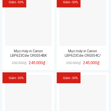
Giảm -30%
Giảm -30%
Mực máy in Canon
Mực máy in Canon
LBP623Cdw CRG054BK
LBP623Cdw CRG054C/
(BLACK) MÀU ĐEN
054C(CYAN) MÀU XANH
245.000
₫
245.000
₫
350.000
₫
350.000
₫
Giảm -30%
Giảm -30%