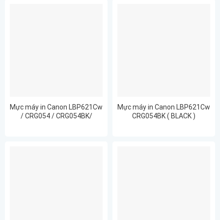
Mực máy in Canon LBP621Cw
Mực máy in Canon LBP621Cw
/ CRG054 / CRG054BK/
CRG054BK ( BLACK )
CRG054C/ CRG054Y/
CRG054M