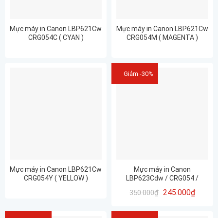
Mực máy in Canon LBP621Cw
Mực máy in Canon LBP621Cw
CRG054C ( CYAN )
CRG054M ( MAGENTA )
Giảm -30%
Mực máy in Canon LBP621Cw
Mực máy in Canon
CRG054Y ( YELLOW )
LBP623Cdw / CRG054 /
CRG054BK/ CRG054C/
245.000
₫
350.000
₫
CRG054Y/ CRG054M