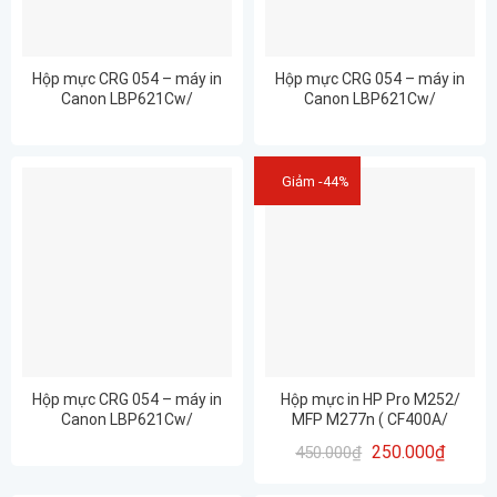
Hộp mực CRG 054 – máy in
Hộp mực CRG 054 – máy in
Canon LBP621Cw/
Canon LBP621Cw/
LBP623Cdw/ MF641C (CYAN),
LBP623Cdw/ MF641C
Full hộp- BH 12 tháng
(MAGENTA), Full hộp- BH 12
tháng
Giảm -44%
Hộp mực CRG 054 – máy in
Hộp mực in HP Pro M252/
Canon LBP621Cw/
MFP M277n ( CF400A/
LBP623Cdw/ MF641C
CF401A/ CF402A/ CF403A/
250.000
₫
450.000
₫
(YELLOW), Full hộp- BH 12
CRG045)
tháng