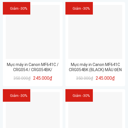
Giảm -30%
Giảm -30%
Mực máy in Canon MF641C /
Mực máy in Canon MF641C
CRG054 / CRG054BK/
CRG054BK (BLACK) MÀU ĐEN
CRG054C/ CRG054Y/
245.000
₫
245.000
₫
350.000
₫
350.000
₫
CRG054M
Giảm -30%
Giảm -30%