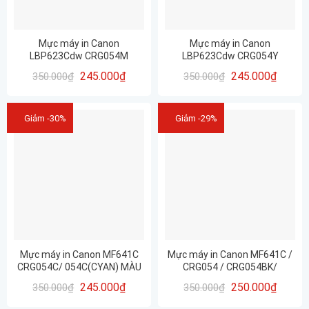
Mực máy in Canon
Mực máy in Canon
LBP623Cdw CRG054M
LBP623Cdw CRG054Y
(MAGENTA) MÀU ĐỎ
(YELLOW) Màu Vàng
245.000
₫
245.000
₫
350.000
₫
350.000
₫
Giảm -30%
Giảm -29%
Mực máy in Canon MF641C
Mực máy in Canon MF641C /
CRG054C/ 054C(CYAN) MÀU
CRG054 / CRG054BK/
XANH
CRG054C/ CRG054Y/
245.000
₫
250.000
₫
350.000
₫
350.000
₫
CRG054M