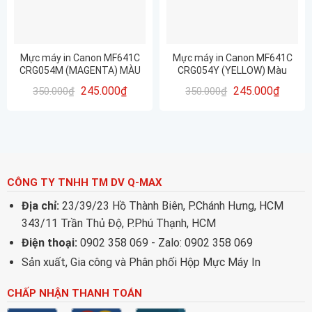
Mực máy in Canon MF641C
Mực máy in Canon MF641C
CRG054M (MAGENTA) MÀU
CRG054Y (YELLOW) Màu
ĐỎ
Vàng
245.000
₫
245.000
₫
350.000
₫
350.000
₫
CÔNG TY TNHH TM DV Q-MAX
Địa chỉ:
23/39/23 Hồ Thành Biên, P.Chánh Hưng, HCM
343/11 Trần Thủ Độ, P.Phú Thạnh, HCM
Điện thoại:
0902 358 069 - Zalo: 0902 358 069
Sản xuất, Gia công và Phân phối Hộp Mực Máy In
CHẤP NHẬN THANH TOÁN