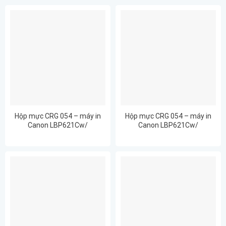
Hộp mực CRG 054 – máy in
Hộp mực CRG 054 – máy in
Canon LBP621Cw/
Canon LBP621Cw/
LBP623Cdw/ MF641C
LBP623Cdw/ MF641C
(BK/C/Y/M), Full hộp- BH 12
(BLACK), Full hộp- BH 12
tháng
tháng