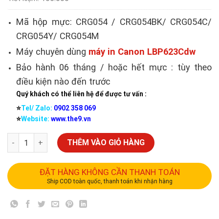
Mã hộp mực: CRG054 / CRG054BK/ CRG054C/
CRG054Y/ CRG054M
Máy chuyên dùng
máy in Canon LBP623Cdw
Bảo hành 06 tháng / hoặc hết mực : tùy theo
điều kiện nào đến trước
Quý khách có thể liên hệ để được tư vấn :
⭐️
Tel/ Zalo:
0902 358 069
⭐️
Website:
www.the9.vn
THÊM VÀO GIỎ HÀNG
ĐẶT HÀNG KHÔNG CẦN THANH TOÁN
Ship COD toàn quốc, thanh toán khi nhận hàng