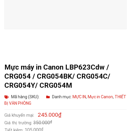
Mực máy in Canon LBP623Cdw /
CRG054 / CRG054BK/ CRG054C/
CRG054Y/ CRG054M
Mã hàng (SKU):
Danh mục:
MỰC IN
,
Mực in Canon
,
THIẾT
BỊ VĂN PHÒNG
245.000
₫
Giá khuyến mại:
₫
350.000
Giá thị trường:
₫
105.000
Tiết kiệm: