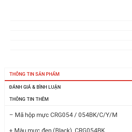
THÔNG TIN SẢN PHẨM
ĐÁNH GIÁ & BÌNH LUẬN
THÔNG TIN THÊM
– Mã hộp mực CRG054 / 054BK/C/Y/M
+ Màu mực đen (Black) CRG054BK