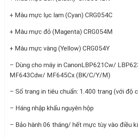
+ Màu mực lục lam (Cyan) CRG054C
+ Màu mực đỏ (Magenta) CRG054M
+ Màu mực vàng (Yellow) CRG054Y
– Dùng cho máy in CanonLBP621Cw/ LBP
MF643Cdw/ MF645Cx (BK/C/Y/M)
– Số trang in tiêu chuẩn: 1.400 trang (với độ
– Háng nhập khẩu nguyên hộp
– Bảo hành 06 tháng/ hết mực tùy vào điều k