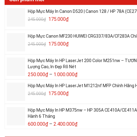
Hộp Mực Máy In Canon D520 | Canon 128 / HP 78A (CE27
175.000
₫
245.000
₫
Hộp Mực Canon MF230 HUIWEI CRG337/83A/CF283A Chín
175.000
₫
245.000
₫
Hộp Mực Máy In HP LaserJet 200 Color M251nw – TƯƠ
Lượng Cao, In Đẹp Rõ Nét
250.000
₫
–
1.000.000
₫
Hộp Mực Máy In HP LaserJet M1212nf MFP Chính Hãng H
175.000
₫
245.000
₫
Hộp Mực Máy In HP M375nw – HP 305A CE410A/CE411A/C
Hành 6 Tháng
600.000
₫
–
2.400.000
₫