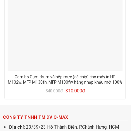
Com bo Cụm drum và hộp mực (có chip) cho máy in HP
M102w, MFP M130fn, MFP M130fw hàng nhập khẩu mới 100%
(17A và 19A) in rõ đẹp
310.000
₫
540.000
₫
CÔNG TY TNHH TM DV Q-MAX
Địa chỉ:
23/39/23 Hồ Thành Biên, P.Chánh Hưng, HCM