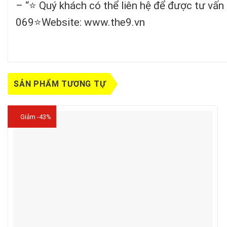
– “⭐️ Quý khách có thể liên hệ để được tư vấn 
069⭐️Website: www.the9.vn
SẢN PHẨM TƯƠNG TỰ
Giảm -43%