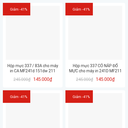
Giảm -41%
Giảm -41%
Hộp mực 337 / 83A cho máy
Hộp mực 337 CÓ NẮP ĐỔ
in CA MF241d 151dw 211
MỰC cho máy in 241D MF211
212w 215 216n 217w 221d
212W 215 216N 217W 221D
145.000
₫
145.000
₫
245.000
₫
245.000
₫
223d 226dn 227dw 229dw
223D 226DN 227DW 229DW …
siêu mịn- siêu nét
Giảm -41%
Giảm -41%