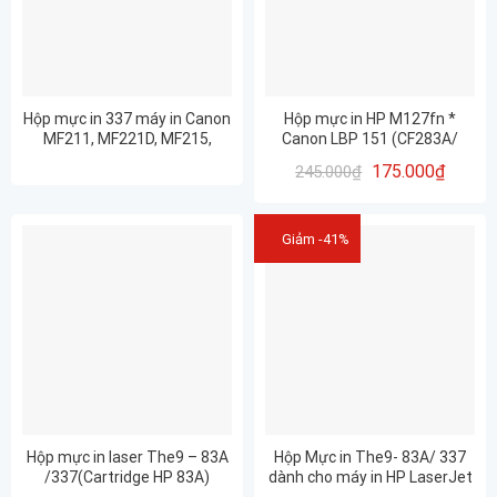
Hộp mực in 337 máy in Canon
Hộp mực in HP M127fn *
MF211, MF221D, MF215,
Canon LBP 151 (CF283A/
MF240, MF241D, 247DW/ 83A
CRG337) 1.6K – CHÍNH HÃNG
175.000
₫
245.000
₫
CÓ LỔ ĐỔ MỰC LỔ MỰC THẢI
PROSPECT
– CHẤT LƯỢNG
Giảm -41%
Hộp mực in laser The9 – 83A
Hộp Mực in The9- 83A/ 337
/337(Cartridge HP 83A)
dành cho máy in HP LaserJet