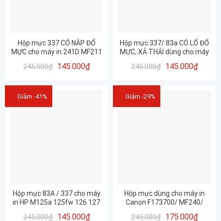
Hộp mực 337 CÓ NẮP ĐỔ
Hộp mực 337/ 83a CÓ LỔ ĐỔ
MỰC cho máy in 241D MF211
MỰC, XẢ THẢI dùng cho máy
212W 215 216N 217W 221D
HP M127FN, M125, M225MFP
145.000
₫
145.000
₫
245.000
₫
245.000
₫
223D 226DN 227DW 229DW …
– Canon 221D, 151DW,
249DW,…
Giảm -41%
Giảm -29%
Hộp mực 83A / 337 cho máy
Hộp mực dùng cho máy in
in HP M125a 125fw 126 127
Canon F173700/ MF240/
127FN 128 201 225MFP- Ca
337/ 83A CHÍNH HÃNG HUIWEI
145.000
₫
175.000
₫
245.000
₫
245.000
₫
MF241D 151DW MF211
– CHẤT LƯỢNG- IN ĐẸP