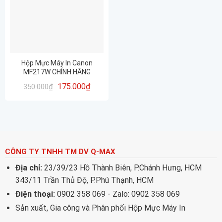
Hộp Mực Máy In Canon
MF217W CHÍNH HÃNG
PROSPECT – DRUM MITSU –
175.000
₫
350.000
₫
CHẤT LƯỢNG- IN ĐẸP – MỚI
100%
CÔNG TY TNHH TM DV Q-MAX
Địa chỉ:
23/39/23 Hồ Thành Biên, P.Chánh Hưng, HCM
343/11 Trần Thủ Độ, P.Phú Thạnh, HCM
Điện thoại:
0902 358 069 - Zalo: 0902 358 069
Sản xuất, Gia công và Phân phối Hộp Mực Máy In