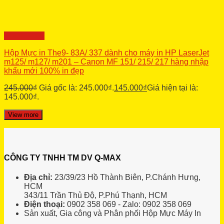
Quick View
Hộp Mực in The9- 83A/ 337 dành cho máy in HP LaserJet
m125/ m127/ m201 – Canon MF 151/ 215/ 217 hàng nhập
khẩu mới 100% in đẹp
245.000
₫
Giá gốc là: 245.000₫.
145.000
₫
Giá hiện tại là:
145.000₫.
View more
CÔNG TY TNHH TM DV Q-MAX
Địa chỉ:
23/39/23 Hồ Thành Biên, P.Chánh Hưng,
HCM
343/11 Trần Thủ Độ, P.Phú Thạnh, HCM
Điện thoại:
0902 358 069 - Zalo: 0902 358 069
Sản xuất, Gia công và Phân phối Hộp Mực Máy In