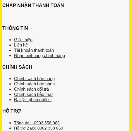
CHẤP NHẬN THANH TOÁN
THÔNG TIN
Giới thiệu
Liên hệ
Tài khoản thanh toán
Nhận biết hàng chính hãng
CHÍNH SÁCH
Chính sách bán hàng
Chính sách bảo hành
Chính sách đổi trả
Chính sách bảo mật
Đại lý - phân phối sỉ
HỖ TRỢ
Tổng đài : 0902 358 069
Hỗ trợ Zalo: 0902 358 069