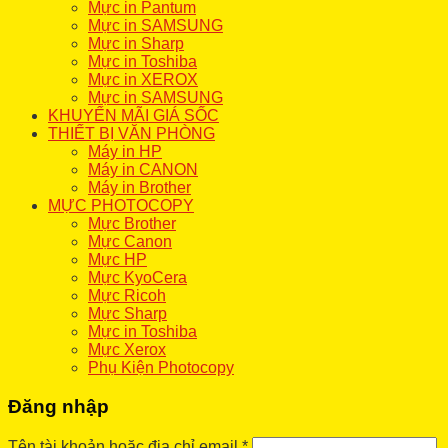
Mực in Pantum
Mực in SAMSUNG
Mực in Sharp
Mực in Toshiba
Mực in XEROX
Mực in SAMSUNG
KHUYẾN MÃI GIÁ SỐC
THIẾT BỊ VĂN PHÒNG
Máy in HP
Máy in CANON
Máy in Brother
MỰC PHOTOCOPY
Mực Brother
Mực Canon
Mực HP
Mực KyoCera
Mực Ricoh
Mực Sharp
Mực in Toshiba
Mực Xerox
Phụ Kiện Photocopy
Đăng nhập
Tên tài khoản hoặc địa chỉ email
*