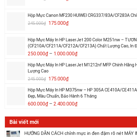
Hộp Mực Canon MF230 HUIWEI CRG337/83A/CF283A Chín
175.000
₫
245.000
₫
Hộp Mực Máy In HP LaserJet 200 Color M251nw – TƯƠ
(CF210A/CF211A/CF212A/CF213A) Chất Lượng Cao, In Đ
250.000
₫
–
1.000.000
₫
Hộp Mực Máy In HP LaserJet M1212nf MFP Chính Hãng H
Lượng Cao
175.000
₫
245.000
₫
Hộp Mực Máy In HP M375nw – HP 305A CE410A/CE411A/
Đẹp, Màu Chuẩn, Bảo Hành 6 Tháng
600.000
₫
–
2.400.000
₫
Bài viết mới
HƯỚNG DẪN CÁCH chỉnh mực in đen đậm rõ nét MÁY IN