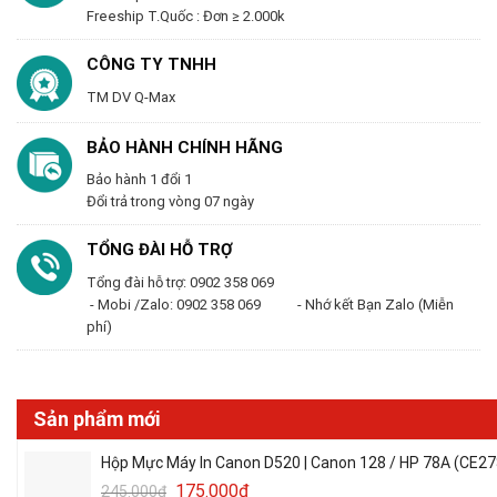
Freeship T.Quốc : Đơn ≥ 2.000k
CÔNG TY TNHH
TM DV Q-Max
BẢO HÀNH CHÍNH HÃNG
Bảo hành 1 đổi 1
Đổi trả trong vòng 07 ngày
TỔNG ĐÀI HỖ TRỢ
Tổng đài hỗ trợ: 0902 358 069
- Mobi /Zalo: 0902 358 069 - Nhớ kết Bạn Zalo (Miễn
phí)
Sản phẩm mới
Hộp Mực Máy In Canon D520 | Canon 128 / HP 78A (CE27
175.000
₫
245.000
₫