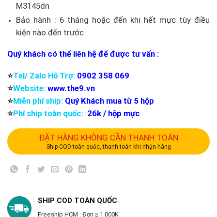
M3145dn
Bảo hành : 6 tháng hoặc đến khi hết mực tùy điều
kiện nào đến trước
Quý khách có thể liên hệ để được tư vấn :
⭐️
Tel/ Zalo Hỗ Trợ:
0902 358 069
⭐️
Website:
www.the9.vn
⭐️
Miễn phí ship:
Quý Khách mua từ 5 hộp
⭐️
Phí ship toàn quốc:
26k / hộp mực
ĐẶT HÀNG KHÔNG CẦN THANH TOÁN
Ship COD toàn quốc, thanh toán khi nhận hàng
SHIP COD TOÀN QUỐC
Freeship HCM : Đơn ≥ 1.000K