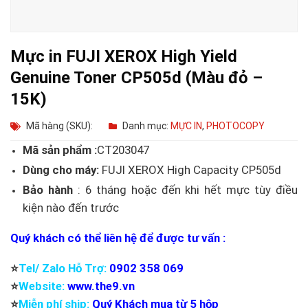
Mực in FUJI XEROX High Yield
Genuine Toner CP505d (Màu đỏ –
15K)
Mã hàng (SKU):
Danh mục:
MỰC IN
,
PHOTOCOPY
Mã sản phẩm :
CT203047
Dùng cho máy:
FUJI XEROX High Capacity CP505d
Bảo hành
: 6 tháng hoặc đến khi hết mực tùy điều
kiện nào đến trước
Quý khách có thể liên hệ để được tư vấn :
⭐️
Tel/ Zalo Hỗ Trợ:
0902 358 069
⭐️
Website:
www.the9.vn
⭐️
Miễn phí ship:
Quý Khách mua từ 5 hộp