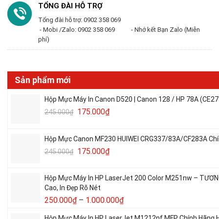
TỔNG ĐÀI HỖ TRỢ
Tổng đài hỗ trợ: 0902 358 069
- Mobi /Zalo: 0902 358 069 - Nhớ kết Bạn Zalo (Miễn
phí)
Sản phẩm mới
Hộp Mực Máy In Canon D520 | Canon 128 / HP 78A (CE27
175.000
₫
245.000
₫
Hộp Mực Canon MF230 HUIWEI CRG337/83A/CF283A Chín
175.000
₫
245.000
₫
Hộp Mực Máy In HP LaserJet 200 Color M251nw – TƯƠ
Cao, In Đẹp Rõ Nét
250.000
₫
–
1.000.000
₫
Hộp Mực Máy In HP LaserJet M1212nf MFP Chính Hãng H