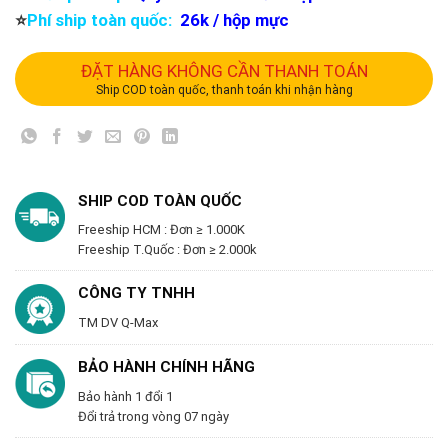
⭐️
Phí ship toàn quốc:
26k / hộp mực
ĐẶT HÀNG KHÔNG CẦN THANH TOÁN
Ship COD toàn quốc, thanh toán khi nhận hàng
SHIP COD TOÀN QUỐC
Freeship HCM : Đơn ≥ 1.000K
Freeship T.Quốc : Đơn ≥ 2.000k
CÔNG TY TNHH
TM DV Q-Max
BẢO HÀNH CHÍNH HÃNG
Bảo hành 1 đổi 1
Đổi trả trong vòng 07 ngày