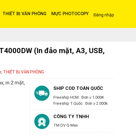
THIẾT BỊ VĂN PHÒNG
MỰC PHOTOCOPY
Đăng nhập
T4000DW (In đảo mặt, A3, USB,
r
,
THIẾT BỊ VĂN PHÒNG
x, in 2 mặt,
SHIP COD TOÀN QUỐC
Freeship HCM : Đơn ≥ 1.000K
Freeship T.Quốc : Đơn ≥ 2.000k
CÔNG TY TNHH
TM DV Q-Max