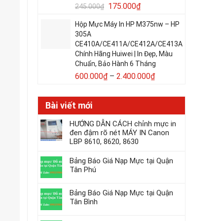
175.000
₫
245.000
₫
Hộp Mực Máy In HP M375nw – HP
305A
CE410A/CE411A/CE412A/CE413A
Chính Hãng Huiwei | In Đẹp, Màu
Chuẩn, Bảo Hành 6 Tháng
600.000
₫
–
2.400.000
₫
Bài viết mới
HƯỚNG DẪN CÁCH chỉnh mực in
đen đậm rõ nét MÁY IN Canon
LBP 8610, 8620, 8630
Bảng Báo Giá Nạp Mực tại Quận
Tân Phú
Bảng Báo Giá Nạp Mực tại Quận
Tân Bình