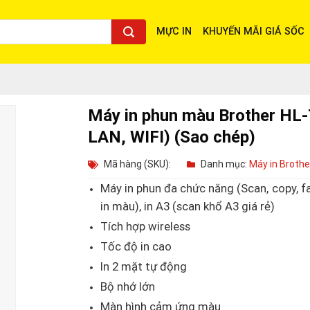
MỰC IN
KHUYẾN MÃI GIÁ SỐC
Máy in phun màu Brother HL-
LAN, WIFI) (Sao chép)
Mã hàng (SKU):
Danh mục:
Máy in Brothe
Máy in phun đa chức năng (Scan, copy, fa
in màu), in A3 (scan khổ A3 giá rẻ)
Tích hợp wireless
Tốc độ in cao
In 2 mặt tự động
Bộ nhớ lớn
Màn hình cảm ứng màu