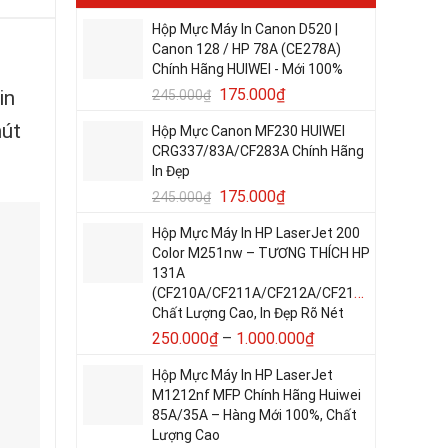
Hộp Mực Máy In Canon D520 |
Canon 128 / HP 78A (CE278A)
Chính Hãng HUIWEI - Mới 100%
175.000
₫
in
245.000
₫
hút
Hộp Mực Canon MF230 HUIWEI
CRG337/83A/CF283A Chính Hãng
In Đẹp
175.000
₫
245.000
₫
Hộp Mực Máy In HP LaserJet 200
Color M251nw – TƯƠNG THÍCH HP
131A
(CF210A/CF211A/CF212A/CF213A)
Chất Lượng Cao, In Đẹp Rõ Nét
250.000
₫
–
1.000.000
₫
Hộp Mực Máy In HP LaserJet
M1212nf MFP Chính Hãng Huiwei
85A/35A – Hàng Mới 100%, Chất
Lượng Cao