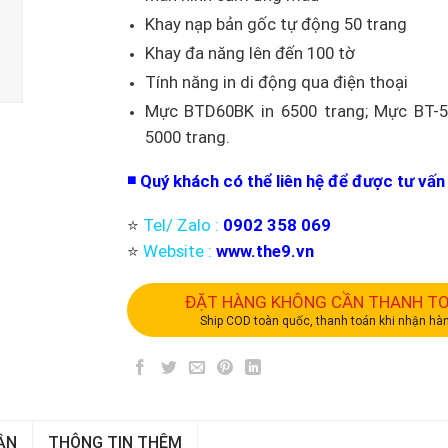
Khay nạp bản gốc tự động 50 trang
Khay đa năng lên đến 100 tờ
Tính năng in di động qua điện thoại
Mực BTD60BK in 6500 trang; Mực BT-
5000 trang.
◾️ Quý khách có thể liên hệ để được tư vấn 
⭐️
Tel/ Zalo :
0902 358 069
⭐️
Website :
www.the9.vn
ĐẶT HÀNG KHÔNG CẦN THANH T
Ship COD toàn quốc, thanh toán khi nhận hà
ẬN
THÔNG TIN THÊM