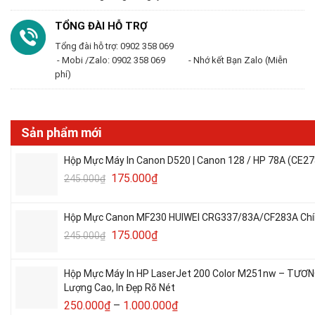
TỔNG ĐÀI HỖ TRỢ
Tổng đài hỗ trợ: 0902 358 069
- Mobi /Zalo: 0902 358 069 - Nhớ kết Bạn Zalo (Miễn
phí)
Sản phẩm mới
Hộp Mực Máy In Canon D520 | Canon 128 / HP 78A (CE27
175.000
₫
245.000
₫
Hộp Mực Canon MF230 HUIWEI CRG337/83A/CF283A Chín
175.000
₫
245.000
₫
Hộp Mực Máy In HP LaserJet 200 Color M251nw – TƯƠ
Lượng Cao, In Đẹp Rõ Nét
250.000
₫
–
1.000.000
₫