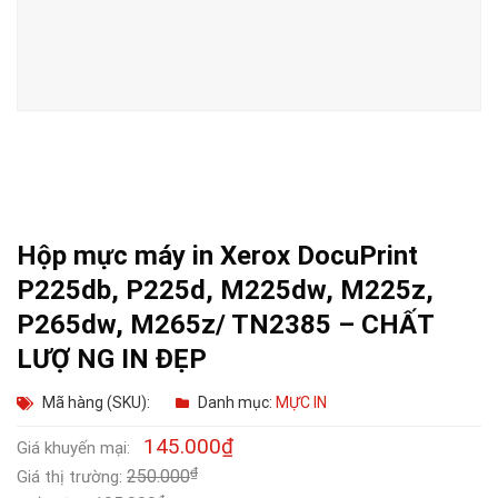
Hộp mực máy in Xerox DocuPrint
P225db, P225d, M225dw, M225z,
P265dw, M265z/ TN2385 – CHẤT
LƯỢ NG IN ĐẸP
Mã hàng (SKU):
Danh mục:
MỰC IN
145.000
₫
Giá khuyến mại:
₫
250.000
Giá thị trường: