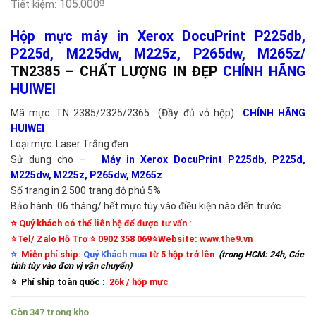
₫
105.000
Tiết kiệm:
Hộp mực máy in Xerox DocuPrint P225db,
P225d, M225dw, M225z, P265dw, M265z/
TN2385 – CHẤT LƯỢNG IN ĐẸP
CHÍNH HÃNG
HUIWEI
Mã mực: TN 2385/2325/2365 (Đầy đủ vỏ hộp)
CHÍNH HÃNG
HUIWEI
Loại mực: Laser Trắng đen
Sử dụng cho –
Máy in Xerox DocuPrint P225db, P225d,
M225dw, M225z, P265dw, M265z
Số trang in 2.500 trang độ phủ 5%
Bảo hành: 06 tháng/ hết mực tùy vào điều kiện nào đến trước
⭐️ Quý khách có thể liên hệ để được tư vấn :
⭐️Tel/ Zalo Hỗ Trợ ⭐️ 0902 358 069⭐️Website:
www.the9.vn
⭐️
Miễn phí ship:
Quý Khách mua
từ 5 hộp trở lên
(trong HCM: 24h, Các
tỉnh tùy vào đơn vị vận chuyển)
⭐️ Phí ship toàn quốc :
26k / hộp mực
Còn 347 trong kho