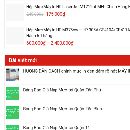
Hộp Mực Máy In HP LaserJet M1212nf MFP Chính Hãng H
175.000
₫
245.000
₫
Hộp Mực Máy In HP M375nw – HP 305A CE410A/CE411A/C
Hành 6 Tháng
600.000
₫
–
2.400.000
₫
Bài viết mới
HƯỚNG DẪN CÁCH chỉnh mực in đen đậm rõ nét MÁY IN
Bảng Báo Giá Nạp Mực tại Quận Tân Phú
Bảng Báo Giá Nạp Mực tại Quận Tân Bình
Bảng Báo Giá Nạp Mực tại Quận 11