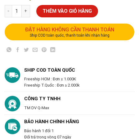
THÊM VÀO GIỎ HÀNG
ĐẶT HÀNG KHÔNG CẦN THANH TOÁN
Ship COD toàn quốc, thanh toán khi nhận hàng
SHIP COD TOÀN QUỐC
Freeship HCM : Đơn ≥ 1.000K
Freeship T.Quốc : Đơn ≥ 2.000k
CÔNG TY TNHH
TM DV Q-Max
BẢO HÀNH CHÍNH HÃNG
Bảo hành 1 đổi 1
Đổi trả trong vòng 07 ngày