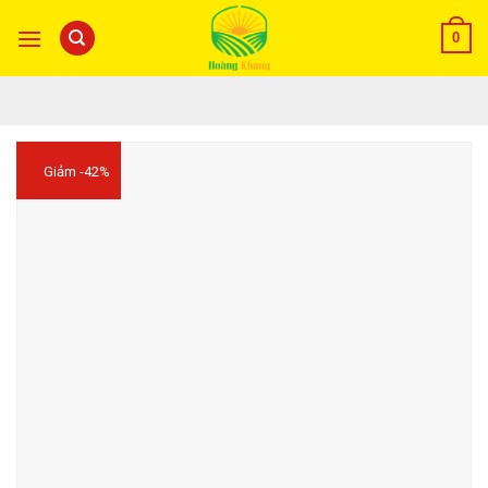
0
Giảm -42%