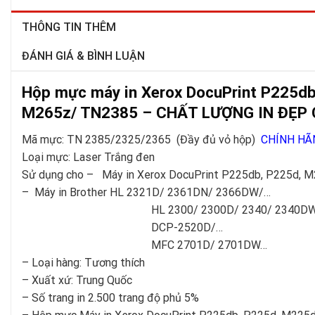
THÔNG TIN THÊM
ĐÁNH GIÁ & BÌNH LUẬN
Hộp mực máy in Xerox DocuPrint P225d
M265z/ TN2385 – CHẤT LƯỢNG IN ĐẸP 
Mã mực: TN 2385/2325/2365 (Đầy đủ vỏ hộp)
CHÍNH HÃ
Loại mực: Laser Trắng đen
Sử dụng cho – Máy in Xerox DocuPrint P225db, P225d, 
– Máy in Brother HL 2321D/ 2361DN/ 2366DW/…
HL 2300/ 2300D/ 2340/ 2340DW/ 2360D
DCP-2520D/…
MFC 2701D/ 2701DW…
– Loại hàng: Tương thích
– Xuất xứ: Trung Quốc
– Số trang in 2.500 trang độ phủ 5%