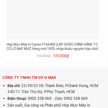
Hộp Mực Máy in Canon F166400 (LBP 6030) CHÍNH HÃNG TC
CÓ LỔ NẠP MỰC hàng mới 100% nhập khẩu nguyên hộp chất
lượng in đẹp, rõ nét
135.000
₫
195.000
₫
CÔNG TY TNHH TM DV Q-MAX
Địa chỉ:
23/39/23 Hồ Thành Biên, P.Chánh Hưng, HCM
343/11 Trần Thủ Độ, P.Phú Thạnh, HCM
Điện thoại:
0902 358 069 - Zalo: 0902 358 069
Sản xuất, Gia công và Phân phối Hộp Mực Máy In