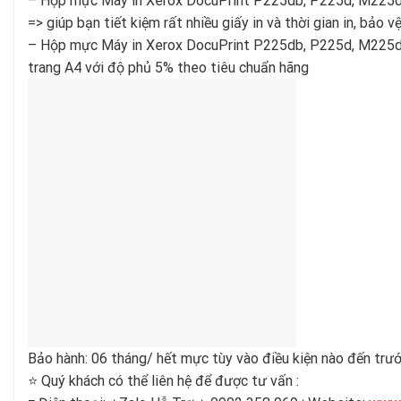
– Hộp mực Máy in Xerox DocuPrint P225db, P225d, M225
=> giúp bạn tiết kiệm rất nhiều giấy in và thời gian in, bảo v
– Hộp mực Máy in Xerox DocuPrint P225db, P225d, M225
trang A4 với độ phủ 5% theo tiêu chuẩn hãng
Bảo hành: 06 tháng/ hết mực tùy vào điều kiện nào đến trư
⭐️ Quý khách có thể liên hệ để được tư vấn :