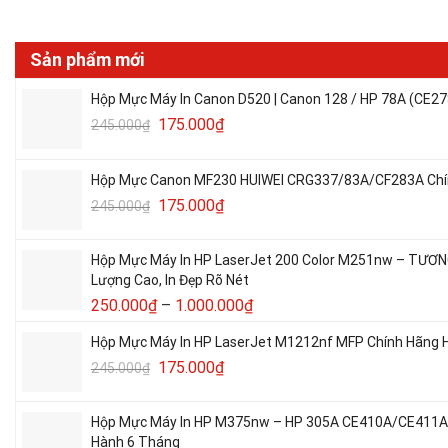
Sản phẩm mới
Hộp Mực Máy In Canon D520 | Canon 128 / HP 78A (CE27
175.000
₫
245.000
₫
Hộp Mực Canon MF230 HUIWEI CRG337/83A/CF283A Chín
175.000
₫
245.000
₫
Hộp Mực Máy In HP LaserJet 200 Color M251nw – TƯƠ
Lượng Cao, In Đẹp Rõ Nét
250.000
₫
–
1.000.000
₫
Hộp Mực Máy In HP LaserJet M1212nf MFP Chính Hãng H
175.000
₫
245.000
₫
Hộp Mực Máy In HP M375nw – HP 305A CE410A/CE411A/C
Hành 6 Tháng