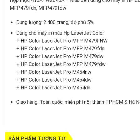
Hộp mực 416A- W2040A – Màu đen dùng cho máy in HP C
MFP479fdn, MFP479fdw
Dung lượng: 2.400 trang, độ phủ 5%
Dùng cho máy in màu Hp LaserJet Color
+ HP Color LaserJet Pro MFP M479FNW
+ HP Color LaserJet Pro MFP M479fdn
+ HP Color LaserJet Pro MFP M479dw
+ HP Color LaserJet Pro MFP M479fdw
+ HP Color LaserJet Pro M454nw
+ HP Color LaserJet Pro M454dw
+ HP Color LaserJet Pro M454dn
Giao hàng: Toàn quốc, miễn phí nội thành TPHCM & Hà N
SẢN PHẨM TƯƠNG TỰ