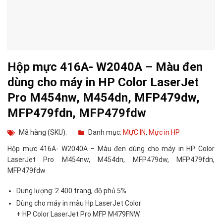
Hộp mực 416A- W2040A – Màu đen
dùng cho máy in HP Color LaserJet
Pro M454nw, M454dn, MFP479dw,
MFP479fdn, MFP479fdw
Mã hàng (SKU):
Danh mục:
MỰC IN
,
Mực in HP
Hộp mực 416A- W2040A – Màu đen dùng cho máy in HP Color
LaserJet Pro M454nw, M454dn, MFP479dw, MFP479fdn,
MFP479fdw
Dung lượng: 2.400 trang, độ phủ 5%
Dùng cho máy in màu Hp LaserJet Color
+ HP Color LaserJet Pro MFP M479FNW