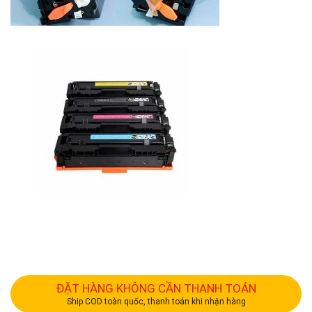
ĐẶT HÀNG KHÔNG CẦN THANH TOÁN
Ship COD toàn quốc, thanh toán khi nhận hàng