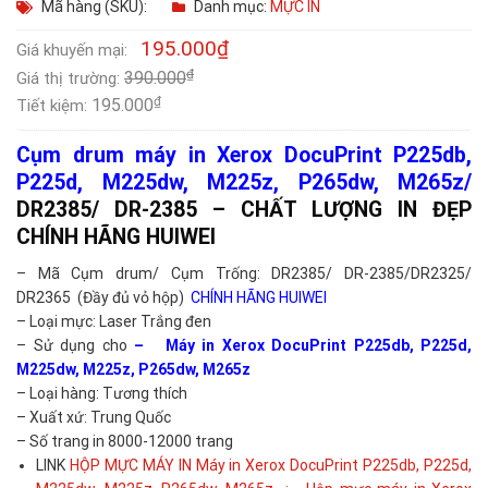
Mã hàng (SKU):
Danh mục:
MỰC IN
195.000
₫
Giá khuyến mại:
₫
390.000
Giá thị trường:
₫
195.000
Tiết kiệm:
Cụm drum máy in Xerox DocuPrint P225db,
P225d, M225dw, M225z, P265dw, M265z/
DR2385/ DR-2385 – CHẤT LƯỢNG IN ĐẸP
CHÍNH HÃNG HUIWEI
– Mã Cụm drum/ Cụm Trống: DR2385/ DR-2385/DR2325/
DR2365 (Đầy đủ vỏ hộp)
CHÍNH HÃNG HUIWEI
– Loại mực: Laser Trắng đen
– Sử dụng cho
– Máy in Xerox DocuPrint P225db, P225d,
M225dw, M225z, P265dw, M265z
– Loại hàng: Tương thích
– Xuất xứ: Trung Quốc
– Số trang in 8000-12000 trang
LINK
HỘP MỰC MÁY IN Máy in Xerox DocuPrint P225db, P225d,