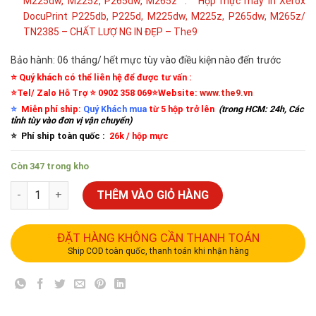
M225dw, M225z, P265dw, M265z :
Hộp mực máy in Xerox
DocuPrint P225db, P225d, M225dw, M225z, P265dw, M265z/
TN2385 – CHẤT LƯỢ NG IN ĐẸP – The9
Bảo hành: 06 tháng/ hết mực tùy vào điều kiện nào đến trước
⭐️ Quý khách có thể liên hệ để được tư vấn :
⭐️Tel/ Zalo Hỗ Trợ ⭐️ 0902 358 069⭐️Website:
www.the9.vn
⭐️
Miễn phí ship:
Quý Khách mua
từ 5 hộp trở lên
(trong HCM: 24h, Các
tỉnh tùy vào đơn vị vận chuyển)
⭐️ Phí ship toàn quốc :
26k / hộp mực
Còn 347 trong kho
THÊM VÀO GIỎ HÀNG
ĐẶT HÀNG KHÔNG CẦN THANH TOÁN
Ship COD toàn quốc, thanh toán khi nhận hàng