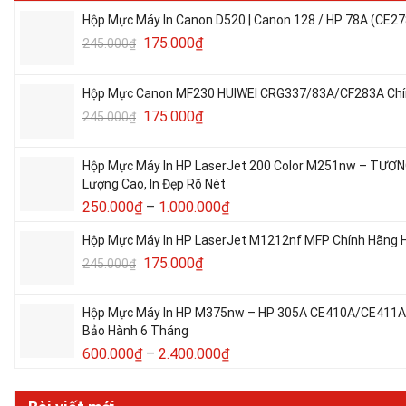
Hộp Mực Máy In Canon D520 | Canon 128 / HP 78A (CE27
175.000
₫
245.000
₫
Hộp Mực Canon MF230 HUIWEI CRG337/83A/CF283A Chín
175.000
₫
245.000
₫
Hộp Mực Máy In HP LaserJet 200 Color M251nw – TƯƠ
Lượng Cao, In Đẹp Rõ Nét
250.000
₫
–
1.000.000
₫
Hộp Mực Máy In HP LaserJet M1212nf MFP Chính Hãng H
175.000
₫
245.000
₫
Hộp Mực Máy In HP M375nw – HP 305A CE410A/CE411A/C
Bảo Hành 6 Tháng
600.000
₫
–
2.400.000
₫