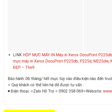
LINK
HỘP MỰC MÁY IN Máy in Xerox DocuPrint P225d
mực máy in Xerox DocuPrint P225db, P225d, M225dw
ĐẸP – The9
Bảo hành: 06 tháng/ hết mực tùy vào điều kiện nào đến trư
⭐️ Quý khách có thể liên hệ để được tư vấn :
◾️ Điện thoại: ⭐️Zalo Hỗ Trợ ⭐️ 0902 358 069⭐️Website:
www.