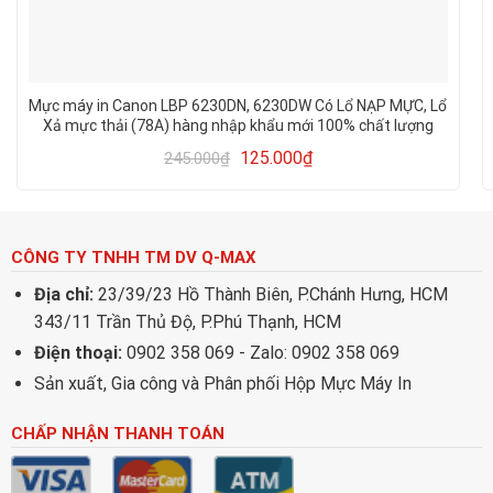
Mực máy in Canon LBP 6230DN, 6230DW Có Lổ NẠP MỰC, Lổ
Xả mực thải (78A) hàng nhập khẩu mới 100% chất lượng
cao, in đẹp
125.000
₫
245.000
₫
CÔNG TY TNHH TM DV Q-MAX
Địa chỉ:
23/39/23 Hồ Thành Biên, P.Chánh Hưng, HCM
343/11 Trần Thủ Độ, P.Phú Thạnh, HCM
Điện thoại:
0902 358 069 - Zalo: 0902 358 069
Sản xuất, Gia công và Phân phối Hộp Mực Máy In
CHẤP NHẬN THANH TOÁN