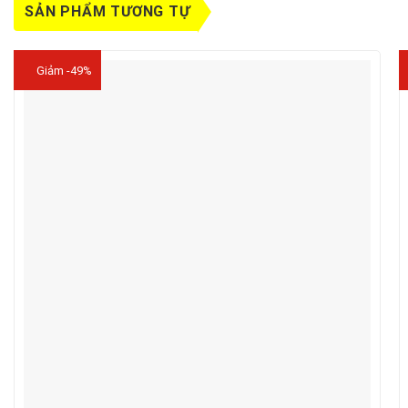
SẢN PHẨM TƯƠNG TỰ
Giảm -49%