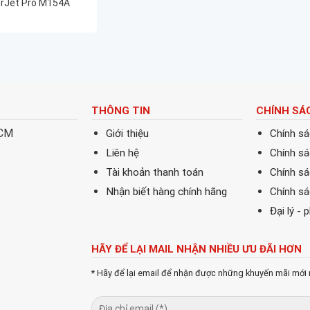
rJet Pro M154A
(T6B51A)
THÔNG TIN
CHÍNH SÁ
HCM
Giới thiệu
Chính s
Liên hệ
Chính s
Tài khoản thanh toán
Chính sá
Nhận biết hàng chính hãng
Chính s
Đại lý - 
HÃY ĐỂ LẠI MAIL NHẬN NHIỀU ƯU ĐÃI HƠN
* Hãy để lại email để nhận được những khuyến mãi mới 