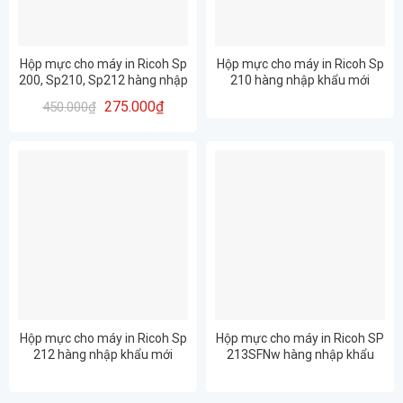
Hộp mực cho máy in Ricoh Sp
Hộp mực cho máy in Ricoh Sp
200, Sp210, Sp212 hàng nhập
210 hàng nhập khẩu mới
khẩu mới 100% Full Hộp – in
100% Full Hộp – in đẹp rõ nét
275.000
₫
450.000
₫
đẹp rõ nét (SP 200 / SP 210/
(SP 200 / SP 210/ SP 212)
SP 212)
Hộp mực cho máy in Ricoh Sp
Hộp mực cho máy in Ricoh SP
212 hàng nhập khẩu mới
213SFNw hàng nhập khẩu
100% Full Hộp – in đẹp rõ nét
mới 100% Full Hộp – in đẹp rõ
(SP 200 / SP 210/ SP 212)
nét (SP 200 / SP 210/ SP