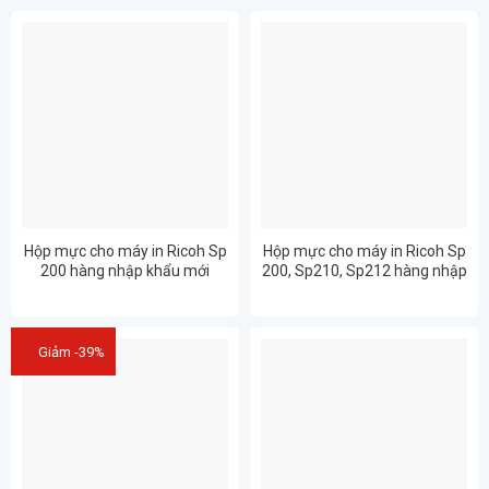
Hộp mực cho máy in Ricoh Sp
Hộp mực cho máy in Ricoh Sp
200 hàng nhập khẩu mới
200, Sp210, Sp212 hàng nhập
100% Full Hộp – in đẹp rõ nét
khẩu mới 100% Full Hộp – in
(SP 200 / SP 210/ SP 212)
đẹp rõ nét (SP 200 / SP 210/
SP 212)
Giảm -39%