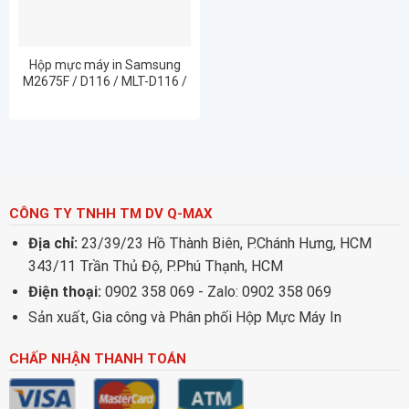
Hộp mực máy in Samsung
M2675F / D116 / MLT-D116 /
D116S chất lượng in đẹp rõ
nét
CÔNG TY TNHH TM DV Q-MAX
Địa chỉ:
23/39/23 Hồ Thành Biên, P.Chánh Hưng, HCM
343/11 Trần Thủ Độ, P.Phú Thạnh, HCM
Điện thoại:
0902 358 069 - Zalo: 0902 358 069
Sản xuất, Gia công và Phân phối Hộp Mực Máy In
CHẤP NHẬN THANH TOÁN