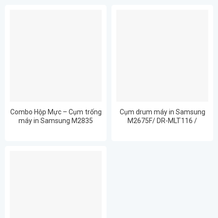
Combo Hộp Mực – Cụm trống
Cụm drum máy in Samsung
máy in Samsung M2835
M2675F/ DR-MLT116 /
M2628 M2825 M2675 M2876
D116S/ D116 chất lượng in
– Nhập khẩu mới 100% CHẤT
đẹp rõ nét
LƯỢNG IN ĐẸP