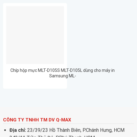
Chíp hộp mực MLT-D105S MLT-D105L dùng cho máy in
Samsung ML-
1910/1915/1916/2525/2540/2580/SCX4600/4606/4622/
SCX4623/SF650(MLT-D105L) 2.5K
CÔNG TY TNHH TM DV Q-MAX
Địa chỉ:
23/39/23 Hồ Thành Biên, P.Chánh Hưng, HCM