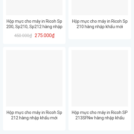
Hộp mực cho máy in Ricoh Sp
Hộp mực cho máy in Ricoh Sp
200, Sp210, Sp212 hàng nhập
210 hàng nhập khẩu mới
khẩu mới 100% Full Hộp – in
100% Full Hộp – in đẹp rõ nét
275.000
₫
450.000
₫
đẹp rõ nét (SP 200 / SP 210/
(SP 200 / SP 210/ SP 212)
SP 212)
Hộp mực cho máy in Ricoh Sp
Hộp mực cho máy in Ricoh SP
212 hàng nhập khẩu mới
213SFNw hàng nhập khẩu
100% Full Hộp – in đẹp rõ nét
mới 100% Full Hộp – in đẹp rõ
(SP 200 / SP 210/ SP 212)
nét (SP 200 / SP 210/ SP