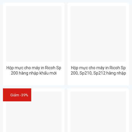
Hộp mực cho máy in Ricoh Sp
Hộp mực cho máy in Ricoh Sp
200 hàng nhập khẩu mới
200, Sp210, Sp212 hàng nhập
100% Full Hộp – in đẹp rõ nét
khẩu mới 100% Full Hộp – in
(SP 200 / SP 210/ SP 212)
đẹp rõ nét (SP 200 / SP 210/
SP 212)
Giảm -39%