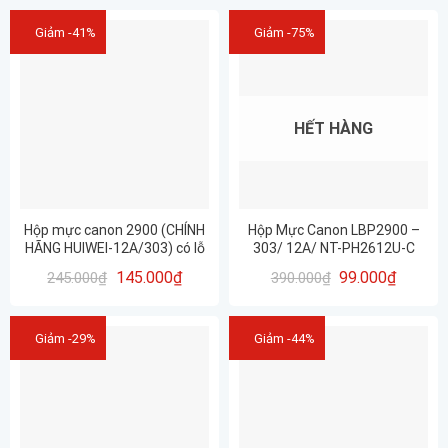
Giảm -41%
Giảm -75%
HẾT HÀNG
Hộp mực canon 2900 (CHÍNH
Hộp Mực Canon LBP2900 –
HÃNG HUIWEI-12A/303) có lỗ
303/ 12A/ NT-PH2612U-C
đổ mực – HÀNG TỐT – CHẤT
(Cartridge 12A – 303)
145.000
₫
99.000
₫
245.000
₫
390.000
₫
LƯỢNG – IN ĐẸP
Giảm -29%
Giảm -44%