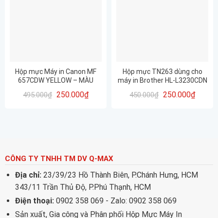
Hộp mực Máy in Canon MF
Hộp mực TN263 dùng cho
657CDW YELLOW – MÀU
máy in Brother HL-L3230CDN
VÀNG– CRG067Y – KHÔNG
hàng nhập khẩu nguyên hộp
250.000
₫
250.000
₫
495.000
₫
450.000
₫
CHÍP
CHẤT LƯỢNG IN ĐẸP GIÁ RẺ
CÔNG TY TNHH TM DV Q-MAX
Địa chỉ:
23/39/23 Hồ Thành Biên, P.Chánh Hưng, HCM
343/11 Trần Thủ Độ, P.Phú Thạnh, HCM
Điện thoại:
0902 358 069 - Zalo: 0902 358 069
Sản xuất, Gia công và Phân phối Hộp Mực Máy In