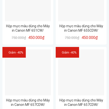
Hộp mực màu dùng cho Máy
Hộp mực màu dùng cho Máy
in Canon MF 651CW/
in Canon MF 655CDW/
CRG067BK, CRG067C,
CRG067BK, CRG067C,
450.000
₫
450.000
₫
750.000
₫
750.000
₫
CRG067Y, CRG067M ĐÃ CÓ
CRG067Y, CRG067M ĐÃ CÓ
CHÍP SẴN – CHÍNH HÃNG
CHÍP SẴN – CHÍNH HÃNG
PROSPECT- CHẤT LƯỢNG –
PROSPECT- CHẤT LƯỢNG –
IN ĐẸP
IN ĐẸP
Giảm -40%
Giảm -40%
Hộp mực màu dùng cho Máy
Hộp mực màu dùng cho Máy
in Canon MF 657CDW/
in Canon MF 657CDW/