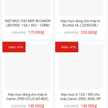
HỘP MỰC CHO MÁY IN CANON
Hộp mực dùng cho máy in
LBP2900 -12A / 303 – CHÍNH
Brother HL-L3230CDN /
HÃNG HUIWEI
TN263BK/ TN-263BK MÀU
175.000
₫
250.000
₫
245.000
₫
450.000
₫
ĐEN CHÍNH HÃNG HUIWEI –
CHẤT LƯỢNG – IN ĐẸP
Giảm -41%
Giảm -41%
Hộp mực dùng cho máy in
Hộp mực in 12A / 303 cho
Canon 2900 CÓ LỔ ĐỔ MỰC,
máy Canon 2900, 3000, HP
XẢ THẢI – Mã 12A/303
1010, 1020
145.000
₫
145.000
₫
245.000
₫
245.000
₫