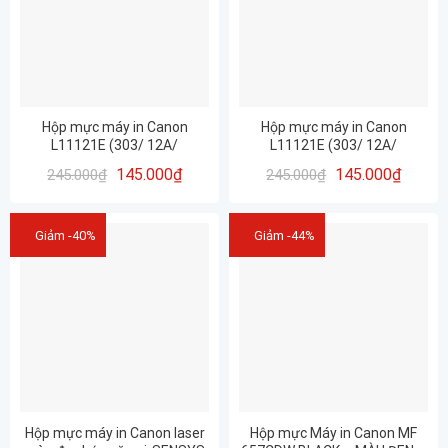
Hộp mực máy in Canon
Hộp mực máy in Canon
L11121E (303/ 12A/
L11121E (303/ 12A/
Cartridge 303) CHÍNH HÃNG
Cartridge 303) CHÍNH HÃNG
145.000
₫
145.000
₫
245.000
₫
245.000
₫
HUIWEI – CÓ LỔ NẠP MỰC
HUIWEI – CÓ LỔ NẠP MỰC
CHẤT LƯỢNG in đẹp rõ nét
CHẤT LƯỢNG in đẹp rõ nét
Giảm -40%
Giảm -44%
Hộp mực máy in Canon laser
Hộp mực Máy in Canon MF