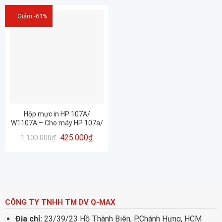
Giảm -61%
Hộp mực in HP 107A/
W1107A – Cho máy HP 107a/
107w/ 135a/ 135w/ 137fnw
425.000
₫
1.100.000
₫
CÔNG TY TNHH TM DV Q-MAX
Địa chỉ:
23/39/23 Hồ Thành Biên, P.Chánh Hưng, HCM