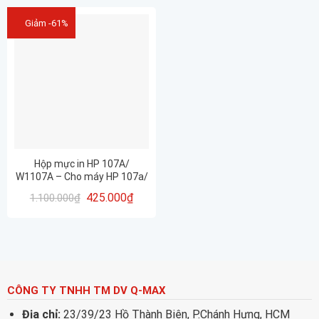
Giảm -61%
Hộp mực in HP 107A/
W1107A – Cho máy HP 107a/
107w/ 135a/ 135w/ 137fnw
425.000
₫
1.100.000
₫
CÔNG TY TNHH TM DV Q-MAX
Địa chỉ:
23/39/23 Hồ Thành Biên, P.Chánh Hưng, HCM