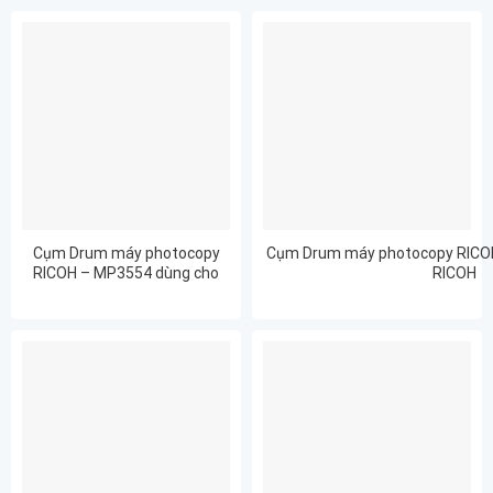
Cụm Drum máy photocopy
Cụm Drum máy photocopy RICO
RICOH – MP3554 dùng cho
RICOH
RICOH MP2554
MP2554/MP3054/MP3554/MP4