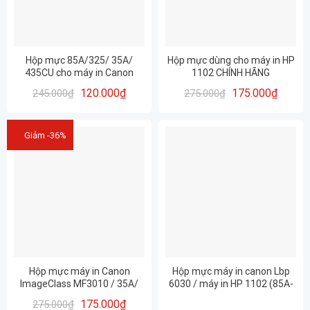
Hộp mực 85A/325/ 35A/
Hộp mực dùng cho máy in HP
435CU cho máy in Canon
1102 CHÍNH HÃNG
6030, 6030w, máy in HP 1102,
PROSPECT, 85A-35A-325,
120.000
₫
175.000
₫
245.000
₫
275.000
₫
1102w, 1132mfp, 1212mfp
DÙNG DRUM MISTU
(TC2)
Giảm -36%
Hộp mực máy in Canon
Hộp mực máy in canon Lbp
ImageClass MF3010 / 35A/
6030 / máy in HP 1102 (85A-
85A, Canon 321/ Canon-325
35A-325)
175.000
₫
275.000
₫
– CHÍNH HÃNG PROSPECT