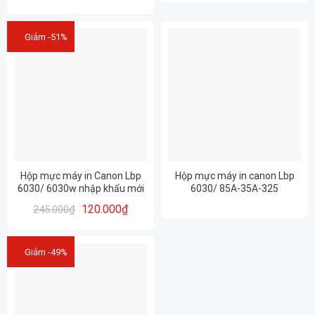
Mực đầy đủ-
Giảm -51%
Hộp mực máy in Canon Lbp
Hộp mực máy in canon Lbp
6030/ 6030w nhập khẩu mới
6030/ 85A-35A-325
100%, chất lượng cao
120.000
₫
245.000
₫
Giảm -49%