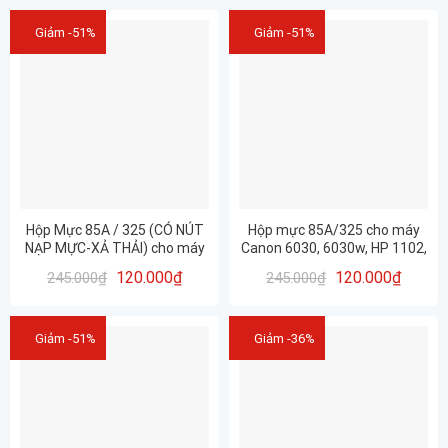
Giảm -51%
Giảm -51%
Hộp Mực 85A / 325 (CÓ NÚT
Hộp mực 85A/325 cho máy
NẠP MỰC-XẢ THẢI) cho máy
Canon 6030, 6030w, HP 1102,
in CANON 6030, 6030W, 6000
1102w, 1132mfp, 1212mfp,..
120.000
₫
120.000
₫
245.000
₫
245.000
₫
– HP P1102, 1102w, M1212NF,
M1132,..
Giảm -51%
Giảm -36%