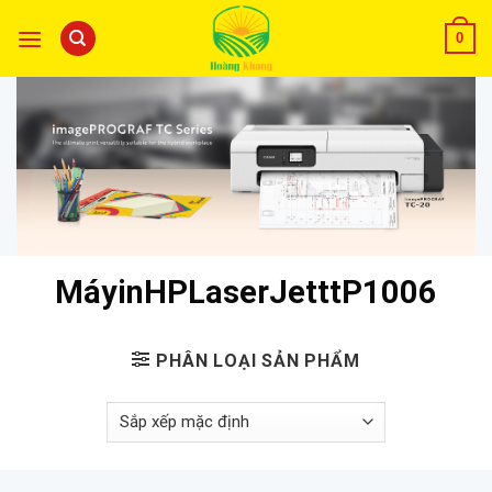
0
MáyinHPLaserJetttP1006
PHÂN LOẠI SẢN PHẨM