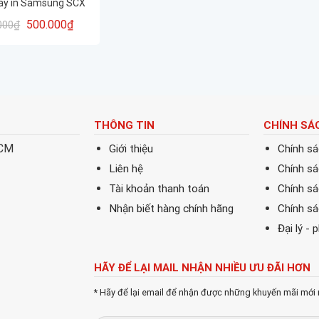
y in Samsung SCX
623F / 1910 / 1915/
500.000
₫
000
₫
2525
THÔNG TIN
CHÍNH SÁ
HCM
Giới thiệu
Chính s
Liên hệ
Chính s
Tài khoản thanh toán
Chính sá
Nhận biết hàng chính hãng
Chính s
Đại lý - 
HÃY ĐỂ LẠI MAIL NHẬN NHIỀU ƯU ĐÃI HƠN
* Hãy để lại email để nhận được những khuyến mãi mới 