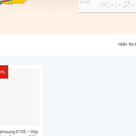
Hiển thị
29%
samsung D105 – Hộp