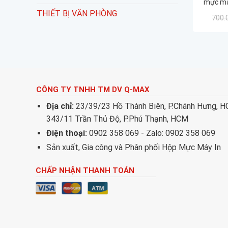
mực má
4623 / 4
THIẾT BỊ VĂN PHÒNG
700.
CÔNG TY TNHH TM DV Q-MAX
Địa chỉ:
23/39/23 Hồ Thành Biên, P.Chánh Hưng, 
343/11 Trần Thủ Độ, P.Phú Thạnh, HCM
Điện thoại:
0902 358 069 - Zalo: 0902 358 069
Sản xuất, Gia công và Phân phối Hộp Mực Máy In
CHẤP NHẬN THANH TOÁN