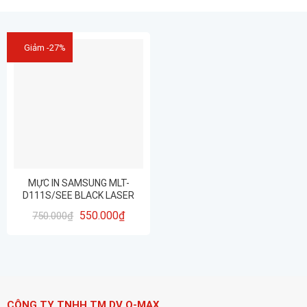
Giảm -27%
MỰC IN SAMSUNG MLT-
D111S/SEE BLACK LASER
TONER
550.000
₫
750.000
₫
CÔNG TY TNHH TM DV Q-MAX