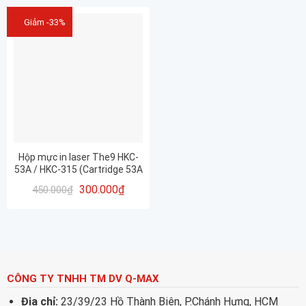
Giảm -33%
Hộp mực in laser The9 HKC-
53A / HKC-315 (Cartridge 53A
– 315)
300.000
₫
450.000
₫
CÔNG TY TNHH TM DV Q-MAX
Địa chỉ:
23/39/23 Hồ Thành Biên, P.Chánh Hưng, HCM