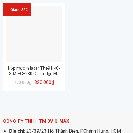
Giảm -32%
Hộp mực in laser The9 HKC-
80A –CE280 (Cartridge HP
80A –CE280)
320.000
₫
470.000
₫
CÔNG TY TNHH TM DV Q-MAX
Địa chỉ:
23/39/23 Hồ Thành Biên, P.Chánh Hưng, HCM