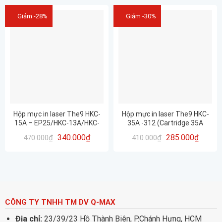
Giảm -28%
Giảm -30%
Hộp mực in laser The9 HKC-
Hộp mực in laser The9 HKC-
15A – EP25/HKC-13A/HKC-
35A -312 (Cartridge 35A
24A (Cartridge HP 15A –
-312)
340.000
₫
285.000
₫
470.000
₫
410.000
₫
EP25)
CÔNG TY TNHH TM DV Q-MAX
Địa chỉ:
23/39/23 Hồ Thành Biên, P.Chánh Hưng, HCM