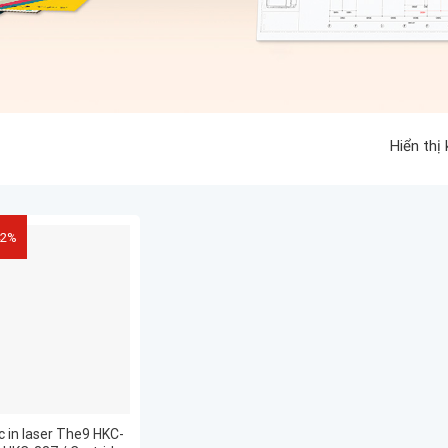
Hiển thị
42%
 in laser The9 HKC-