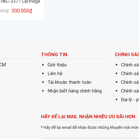
 HKC-337 / Cartridge
CF283A- 337
300.000
₫
000
₫
THÔNG TIN
CHÍNH SÁ
HCM
Giới thiệu
Chính s
Liên hệ
Chính s
Tài khoản thanh toán
Chính sá
Nhận biết hàng chính hãng
Chính s
Đại lý - 
HÃY ĐỂ LẠI MAIL NHẬN NHIỀU ƯU ĐÃI HƠN
* Hãy để lại email để nhận được những khuyến mãi mới 