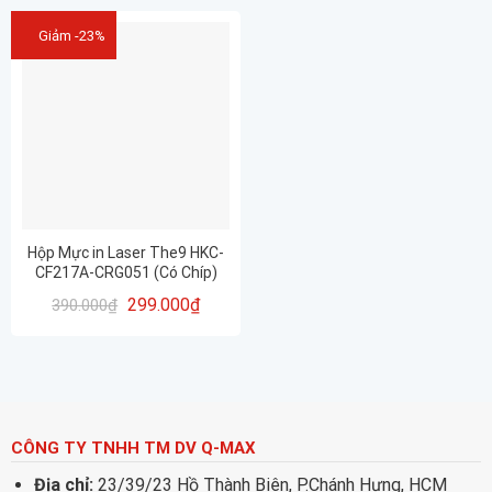
Giảm -23%
Hộp Mực in Laser The9 HKC-
CF217A-CRG051 (Có Chíp)
(Cartridge HKC-CF217A-
299.000
₫
390.000
₫
CRG051)
CÔNG TY TNHH TM DV Q-MAX
Địa chỉ:
23/39/23 Hồ Thành Biên, P.Chánh Hưng, HCM